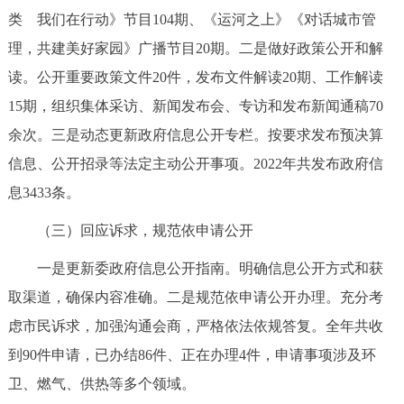
走进北京
类 我们在行动》节目104期、《运河之上》《对话城市管
理，共建美好家园》广播节目20期。二是做好政策公开和解
北京概况
十六区概览
人文北京
读。公开重要政策文件20件，发布文件解读20期、工作解读
15期，组织集体采访、新闻发布会、专访和发布新闻通稿70
绿色北京
图说北京
视频北京
余次。三是动态更新政府信息公开专栏。按要求发布预决算
多语种
信息、公开招录等法定主动公开事项。2022年共发布政府信
息3433条。
ENGLISH
한국어
日本語
（三）回应诉求，规范依申请公开
DEUTSCH
FRANÇAIS
РУССКИЙ ЯЗЫК
一是更新委政府信息公开指南。明确信息公开方式和获
取渠道，确保内容准确。二是规范依申请公开办理。充分考
ESPAÑOL
العربية
PORTUGUÊS
虑市民诉求，加强沟通会商，严格依法依规答复。全年共收
到90件申请，已办结86件、正在办理4件，申请事项涉及环
ITALIANO
卫、燃气、供热等多个领域。