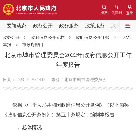
网站地图
搜索
无障碍
登录
要闻动态
要闻动态
政务公开
政务服务
政策服务
政民互动
政务公开
>
政府信息公开专栏
>
政府信息公开年报
>
2022年
党中央精神
国务院信息
中央部委动态
年报
>
市政府部门
北京市城市管理委员会2022年政府信息公开工作
北京要闻
会议信息
部门动态
年度报告
各区热点
日期：2023-01-20 14:00
来源：北京市城市管理委员会
政务公开
依据《中华人民共和国政府信息公开条例》（以下简称
市领导
机构职能
政策服务
《政府信息公开条例》）第五十条规定，编制本报告。
政策兑现
政策解读
回应关切
一、总体情况