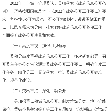
2022年，市城市管理委认真贯彻落实《政府信息公开条
决策公开
专题公开
例》，严格按照国家及本市《2022年政务公开工作要点》要
政务服务
求，坚持“以公开为常态，不公开为例外”，紧紧围绕工作重
点，以民众需求为导向，扎实做好政府信息公开各项工作，
个人服务
法人服务
部门服务
全面提升政务公开质量和实效。
（一）高度重视，加强组织领导
便民服务
利企服务
投资项目
委领导高度重视政府信息公开工作，多次研究部署，召
中介服务
阳光政务
开委主任办公会审议通过委政务公开工作要点，明确年度工
作任务，细化分工，督促落实，推进委政府信息公开标准
政民互动
化、规范化建设。
12345网上接诉即办
我要咨询
我要建议
（二）突出重点，深化主动公开
一是加强重点领域信息公开。制发垃圾分类、地下管线
参与调查
在线访谈
图说互动
保护、背街小巷整治提升等工作专题8期，策划播出《垃圾分