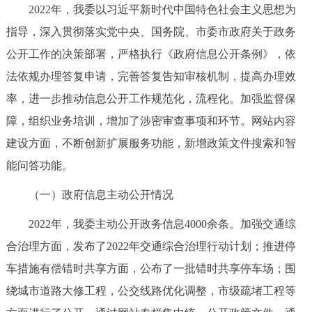
2022年，我委以习近平新时代中国特色社会主义思想为
决策公开
专题公开
指导，深入贯彻落实党中央、国务院、市委市政府关于政务
政务服务
公开工作的决策部署，严格执行《政府信息公开条例》，依
法依规办理答复申请，完善答复告知审核机制，提高办理效
个人服务
法人服务
部门服务
率，进一步推动信息公开工作规范化，流程化。加强监督保
障，组织业务培训，增加了涉密审查事项和环节。网站内容
便民服务
利企服务
投资项目
建设方面，不断创新扩展服务功能，新增政策文件搜索和智
能问答功能。
中介服务
阳光政务
（一）政府信息主动公开情况
政民互动
2022年，我委主动公开政务信息4000余条。加强交通综
12345网上接诉即办
我要咨询
我要建议
合治理方面，发布了2022年交通综合治理行动计划；推进停
车措施有偿错时共享方面，公布了一批错时共享停车场；围
参与调查
在线访谈
图说互动
绕城市道路大修工程，公交线路优化调整，市级疏堵工程等