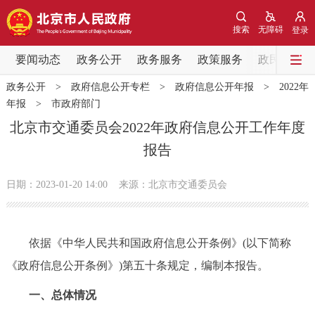
网站地图
搜索
无障碍
登录
要闻动态
要闻动态
政务公开
政务服务
政策服务
政民互动
政务公开
>
政府信息公开专栏
>
政府信息公开年报
>
2022年
党中央精神
国务院信息
中央部委动态
年报
>
市政府部门
北京市交通委员会2022年政府信息公开工作年度
北京要闻
会议信息
部门动态
报告
各区热点
日期：2023-01-20 14:00
来源：北京市交通委员会
政务公开
依据《中华人民共和国政府信息公开条例》(以下简称
市领导
机构职能
政策服务
《政府信息公开条例》)第五十条规定，编制本报告。
政策兑现
政策解读
回应关切
一、总体情况