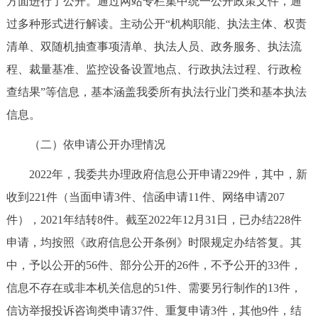
方面进行了公开。通过网站专栏集中统一公开政策文件，通
走进北京
过多种形式进行解读。主动公开“机构职能、执法主体、权责
北京概况
十六区概览
人文北京
清单、双随机抽查事项清单、执法人员、政务服务、执法流
程、裁量基准、监控设备设置地点、行政执法过程、行政检
绿色北京
图说北京
视频北京
查结果”等信息，基本涵盖我委所有执法行业门类和基本执法
信息。
多语种
（二）依申请公开办理情况
ENGLISH
한국어
日本語
2022年，我委共办理政府信息公开申请229件，其中，新
收到221件（当面申请3件、信函申请11件、网络申请207
DEUTSCH
FRANÇAIS
РУССКИЙ ЯЗЫК
件），2021年结转8件。截至2022年12月31日，已办结228件
ESPAÑOL
العربية
PORTUGUÊS
申请，均按照《政府信息公开条例》时限规定办结答复。其
中，予以公开的56件、部分公开的26件，不予公开的33件，
ITALIANO
信息不存在或非本机关信息的51件、需要另行制作的13件，
信访举报投诉咨询类申请37件、重复申请3件，其他9件，结