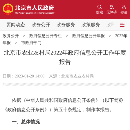
网站地图
搜索
无障碍
登录
要闻动态
要闻动态
政务公开
政务服务
政策服务
政民互动
政务公开
>
政府信息公开专栏
>
政府信息公开年报
>
2022年
党中央精神
国务院信息
中央部委动态
年报
>
市政府部门
北京市农业农村局2022年政府信息公开工作年度
北京要闻
会议信息
部门动态
报告
各区热点
日期：2023-01-20 14:00
来源：北京市农业农村局
政务公开
依据《中华人民共和国政府信息公开条例》（以下简称
市领导
机构职能
政策服务
《政府信息公开条例》）第五十条规定，制作本报告。
政策兑现
政策解读
回应关切
一、总体情况