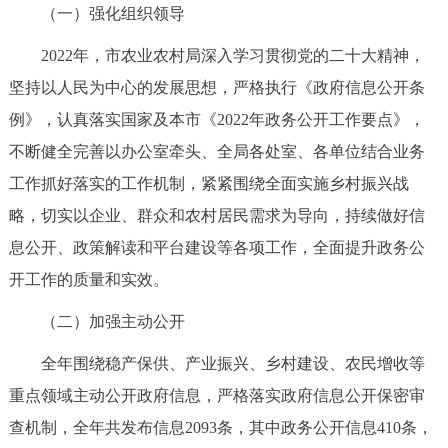
（一）强化组织领导
决策公开
专题公开
2022年，市农业农村局深入学习贯彻党的二十大精神，
政务服务
坚持以人民为中心的发展思想，严格执行《政府信息公开条
例》，认真落实国家及本市《2022年政务公开工作要点》，
个人服务
法人服务
部门服务
不断健全完善以办公室牵头、全局各处室、各单位结合业务
工作抓好落实的工作机制，紧紧围绕全面实施乡村振兴战
便民服务
利企服务
投资项目
略，切实以企业、群众和农村居民需求为导向，持续做好信
中介服务
阳光政务
息公开、政策解读和平台建设等各项工作，全面提升政务公
开工作的质量和实效。
政民互动
（二）加强主动公开
12345网上接诉即办
我要咨询
我要建议
全年围绕稳产保供、产业振兴、乡村建设、农民增收等
重点领域主动公开政府信息，严格落实政府信息公开保密审
参与调查
在线访谈
图说互动
查机制，全年共发布信息2093条，其中政务公开信息410条，