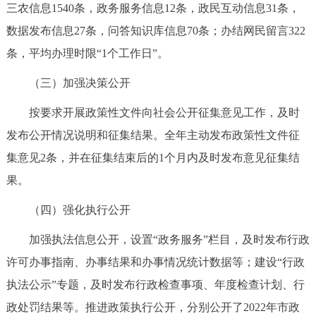
走进北京
三农信息1540条，政务服务信息12条，政民互动信息31条，
数据发布信息27条，问答知识库信息70条；办结网民留言322
北京概况
十六区概览
人文北京
条，平均办理时限“1个工作日”。
（三）加强决策公开
绿色北京
图说北京
视频北京
按要求开展政策性文件向社会公开征集意见工作，及时
多语种
发布公开情况说明和征集结果。全年主动发布政策性文件征
ENGLISH
한국어
日本語
集意见2条，并在征集结束后的1个月内及时发布意见征集结
果。
DEUTSCH
FRANÇAIS
РУССКИЙ ЯЗЫК
（四）强化执行公开
加强执法信息公开，设置“政务服务”栏目，及时发布行政
ESPAÑOL
العربية
PORTUGUÊS
许可办事指南、办事结果和办事情况统计数据等；建设“行政
ITALIANO
执法公示”专题，及时发布行政检查事项、年度检查计划、行
政处罚结果等。推进政策执行公开，分别公开了2022年市政