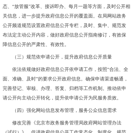
走进北京
态、“放管服”改革、接诉即办、每月一题等方面，及时公开相
关信息，进一步提升政府信息公开的覆盖面。在局网站政务
北京概况
十六区概览
人文北京
公开频道规范设置政府信息公开专栏，及时、集中、规范发
布法定主动公开内容，做好政府信息公开指南修订，有效保
绿色北京
图说北京
视频北京
障信息公开的严肃性、有效性。
多语种
（三）规范依申请公开，提升政府信息公开质量
ENGLISH
한국어
日本語
依法依规做好政府信息公开依申请工作，按照“合法、全
面、准确、及时”的要求公开政府信息。确保申请渠道畅通，
DEUTSCH
FRANÇAIS
РУССКИЙ ЯЗЫК
完善登记、审核、办理、答复、归档等工作机制。推动依申
请公开向主动公开转化，提升依申请公开为民服务质效。
ESPAÑOL
العربية
PORTUGUÊS
（四）强化网站信息发布管理，服务公众信息需求
ITALIANO
修改完善《北京市政务服务管理局政府网站管理办法
（试行）》，促进政府信息公开工作常态化、制度化、规范