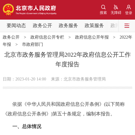
网站地图
搜索
无障碍
登录
要闻动态
要闻动态
政务公开
政务服务
政策服务
政民互动
政务公开
>
政府信息公开专栏
>
政府信息公开年报
>
2022年
党中央精神
国务院信息
中央部委动态
年报
>
市政府部门
北京市政务服务管理局2022年政府信息公开工作
北京要闻
会议信息
部门动态
年度报告
各区热点
日期：2023-01-20 14:00
来源：北京市政务服务管理局
政务公开
依据《中华人民共和国政府信息公开条例》(以下简称
市领导
机构职能
政策服务
《政府信息公开条例》)第五十条规定，编制本报告。
政策兑现
政策解读
回应关切
一、总体情况