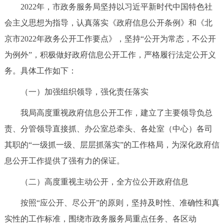
2022年，市政务服务局坚持以习近平新时代中国特色社
决策公开
专题公开
会主义思想为指导，认真落实《政府信息公开条例》和《北
政务服务
京市2022年政务公开工作要点》，坚持“公开为常态，不公开
为例外”，积极做好政府信息公开工作，严格履行法定公开义
个人服务
法人服务
部门服务
务。具体工作如下：
（一）加强组织领导，强化责任落实
便民服务
利企服务
投资项目
我局高度重视政府信息公开工作，建立了主要领导负总
中介服务
阳光政务
责、分管领导直接抓、办公室总牵头、各处室（中心）各司
其职的“一级抓一级、层层抓落实”的工作格局，为深化政府信
政民互动
息公开工作提供了强有力的保证。
12345网上接诉即办
我要咨询
我要建议
（二）高度重视主动公开，全方位公开政府信息
按照“应公开、尽公开”的原则，坚持及时性、准确性和真
参与调查
在线访谈
图说互动
实性的工作标准，围绕市政务服务局重点任务、各区动