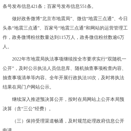
走进北京
条号发布信息421条；百家号发布信息551条。
北京概况
十六区概览
人文北京
做好政务微博“北京市地震局”、微信“地震三点通”、今日
头条“地震三点通”、百家号“地震三点通”和网站的运营管理工
绿色北京
图说北京
视频北京
作，政务微博粉丝数量达到115万人，政务微信粉丝数逾6万
人。
多语种
2022年市地震局执法事项继续按全市要求实行“双随机一
ENGLISH
한국어
日本語
公开”，及时公示执法人员信息库、随机抽查事项检查内容、
抽查事项清单等内容。全年开展行政执法10次，及时将执法
DEUTSCH
FRANÇAIS
РУССКИЙ ЯЗЫК
结果在局门户网站公示。
继续深入推进预决算公开，按时在局网站上公开本局预
ESPAÑOL
العربية
PORTUGUÊS
决算（含“三公”经费）。
ITALIANO
（三）保持受理渠道畅通，及时规范处理政府信息公开
申请。