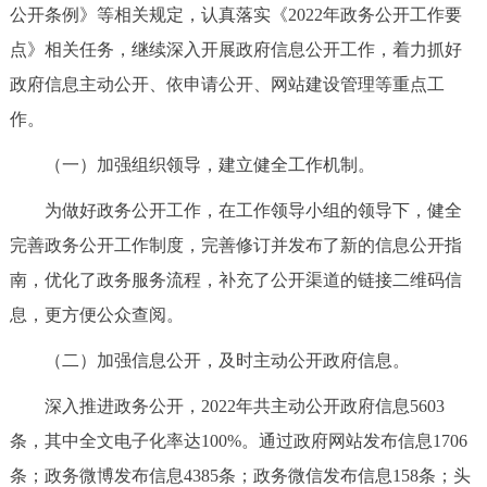
公开条例》等相关规定，认真落实《2022年政务公开工作要
决策公开
专题公开
点》相关任务，继续深入开展政府信息公开工作，着力抓好
政务服务
政府信息主动公开、依申请公开、网站建设管理等重点工
作。
个人服务
法人服务
部门服务
（一）加强组织领导，建立健全工作机制。
便民服务
利企服务
投资项目
为做好政务公开工作，在工作领导小组的领导下，健全
完善政务公开工作制度，完善修订并发布了新的信息公开指
中介服务
阳光政务
南，优化了政务服务流程，补充了公开渠道的链接二维码信
息，更方便公众查阅。
政民互动
（二）加强信息公开，及时主动公开政府信息。
12345网上接诉即办
我要咨询
我要建议
深入推进政务公开，2022年共主动公开政府信息5603
条，其中全文电子化率达100%。通过政府网站发布信息1706
参与调查
在线访谈
图说互动
条；政务微博发布信息4385条；政务微信发布信息158条；头