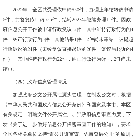
走进北京
2022年，全区共受理依申请530件，办理上年结转依申请
北京概况
十六区概览
人文北京
6件，共答复依申请525件，结转2023年继续办理11件。因政
府信息公开工作被申请行政复议12件，其中维持行政行为的4
绿色北京
图说北京
视频北京
件，纠正行政行为5件，其他结果1件，2件尚未审结；被提起
行政诉讼的24件（未经复议直接起诉的20件，复议后起诉的4
多语种
件），其中维持行政行为22件，纠正行政行为0件，2件尚未
ENGLISH
한국어
日本語
结审。
（四）政府信息管理情况
DEUTSCH
FRANÇAIS
РУССКИЙ ЯЗЫК
加强政府公文公开属性源头管理，在制发公文时，根据
《中华人民共和国政府信息公开条例》和国家及本市、本区
ESPAÑOL
العربية
PORTUGUÊS
有关规定，明确文件公开属性。加强政府信息审查力度，下
ITALIANO
发《关于进一步做好信息公开保密审查工作的通知》，要求
全区各相关单位坚持“谁公开谁审查、先审查后公开”的原则，