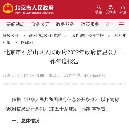
网站地图
搜索
无障碍
登录
要闻动态
要闻动态
政务公开
政务服务
政策服务
政民互动
政务公开
>
政府信息公开专栏
>
政府信息公开年报
>
2022年
党中央精神
国务院信息
中央部委动态
年报
>
区政府
北京市石景山区人民政府2022年政府信息公开工
北京要闻
会议信息
部门动态
作年度报告
各区热点
日期：2023-03-09 16:00
来源：北京市石景山区人民政府
政务公开
依据《中华人民共和国政府信息公开条例》(以下简称
市领导
机构职能
政策服务
《政府信息公开条例》)第五十条规定，编制本报告。
政策兑现
政策解读
回应关切
一、总体情况