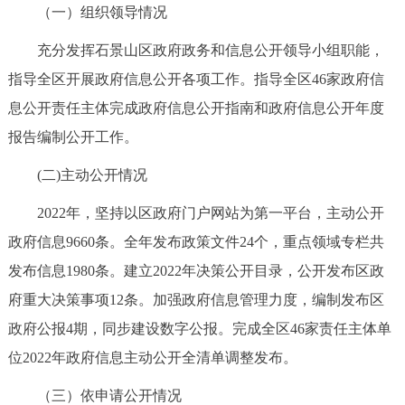
（一）组织领导情况
决策公开
专题公开
充分发挥石景山区政府政务和信息公开领导小组职能，
政务服务
指导全区开展政府信息公开各项工作。指导全区46家政府信
息公开责任主体完成政府信息公开指南和政府信息公开年度
个人服务
法人服务
部门服务
报告编制公开工作。
便民服务
利企服务
投资项目
(二)主动公开情况
2022年，坚持以区政府门户网站为第一平台，主动公开
中介服务
阳光政务
政府信息9660条。全年发布政策文件24个，重点领域专栏共
政民互动
发布信息1980条。建立2022年决策公开目录，公开发布区政
府重大决策事项12条。加强政府信息管理力度，编制发布区
12345网上接诉即办
我要咨询
我要建议
政府公报4期，同步建设数字公报。完成全区46家责任主体单
位2022年政府信息主动公开全清单调整发布。
参与调查
在线访谈
图说互动
（三）依申请公开情况