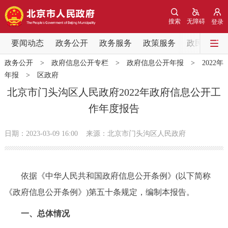
网站地图
搜索
无障碍
登录
要闻动态
要闻动态
政务公开
政务服务
政策服务
政民互动
政务公开
>
政府信息公开专栏
>
政府信息公开年报
>
2022年
党中央精神
国务院信息
中央部委动态
年报
>
区政府
北京市门头沟区人民政府2022年政府信息公开工
北京要闻
会议信息
部门动态
作年度报告
各区热点
日期：2023-03-09 16:00
来源：北京市门头沟区人民政府
政务公开
依据《中华人民共和国政府信息公开条例》(以下简称
市领导
机构职能
政策服务
《政府信息公开条例》)第五十条规定，编制本报告。
政策兑现
政策解读
回应关切
一、总体情况