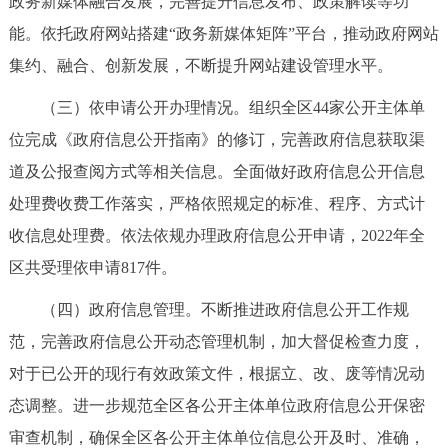
政务新媒体融合发展，完善提升信息发布、政策解读等功
走进北京
能。依托政府网站搭建“政务新媒体矩阵”平台，推动政府网站
北京概况
十六区概览
人文北京
集约、融合、创新发展，不断提升网站建设管理水平。
（三）依申请公开办理情况。组织全区44家公开主体单
绿色北京
图说北京
视频北京
位完成《政府信息公开指南》的修订，完善政府信息获取渠
多语种
道及公报查阅方式等相关信息。全面做好政府信息公开信息
处理费收费工作落实，严格依照规定的标准、程序、方式计
ENGLISH
한국어
日本語
收信息处理费。依法依规办理政府信息公开申请，2022年全
区共受理依申请817件。
DEUTSCH
FRANÇAIS
РУССКИЙ ЯЗЫК
（四）政府信息管理。不断推进政府信息公开工作规
ESPAÑOL
العربية
PORTUGUÊS
范，完善政府信息公开动态管理机制，加大督促检查力度，
对于已公开的现行有效政策文件，根据立、改、废等情况动
ITALIANO
态调整。进一步规范全区各公开主体单位政府信息公开保密
审查机制，确保全区各公开主体单位信息公开及时、准确，