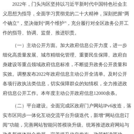
2022年，门头沟区坚持以习近平新时代中国特色社会主
决策公开
专题公开
义思想为指导，全面学习贯彻党的二十大精神，深刻把握“两
政务服务
个确立”，坚决做到“两个维护”，充分履行对全区政务公开工
作的指导、协调、监督、推进职责。
个人服务
法人服务
部门服务
（一）主动公开方面。加大政府信息公开力度，进一步
细化高质量发展、城市精细化管理、重要民生保障、政府自
便民服务
利企服务
投资项目
身建设等重点领域政府信息标准，不断提升政务公开质量和
中介服务
阳光政务
实效。调整发布2022年政府信息主动公开全清单。及时公开
各项行政执法类信息，切实保障群众的知情权，全力推进政
政民互动
府信息公开工作。本年度主动公开政府信息12000余条。
12345网上接诉即办
我要咨询
我要建议
（二）平台建设。全面完成区政府门户网站IPv6改造，落
实市区同步一体化互动交流平台升级迭代，新增“网站信息订
参与调查
在线访谈
图说互动
阅”功能，完善网站智能问答模块升级。统筹推进政府网站与