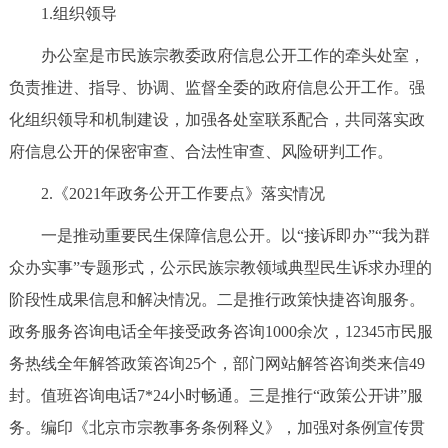
1.组织领导
决策公开
专题公开
办公室是市民族宗教委政府信息公开工作的牵头处室，
政务服务
负责推进、指导、协调、监督全委的政府信息公开工作。强
化组织领导和机制建设，加强各处室联系配合，共同落实政
个人服务
法人服务
部门服务
府信息公开的保密审查、合法性审查、风险研判工作。
便民服务
利企服务
投资项目
2.《2021年政务公开工作要点》落实情况
一是推动重要民生保障信息公开。以“接诉即办”“我为群
中介服务
阳光政务
众办实事”专题形式，公示民族宗教领域典型民生诉求办理的
政民互动
阶段性成果信息和解决情况。二是推行政策快捷咨询服务。
政务服务咨询电话全年接受政务咨询1000余次，12345市民服
12345网上接诉即办
我要咨询
我要建议
务热线全年解答政策咨询25个，部门网站解答咨询类来信49
封。值班咨询电话7*24小时畅通。三是推行“政策公开讲”服
参与调查
在线访谈
图说互动
务。编印《北京市宗教事务条例释义》，加强对条例宣传贯