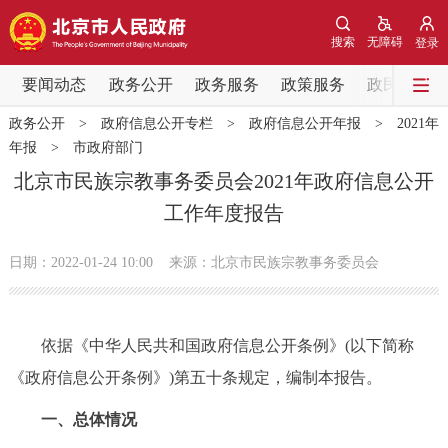
网站地图
搜索
无障碍
登录
要闻动态
要闻动态
政务公开
政务服务
政策服务
政民互动
政务公开
>
政府信息公开专栏
>
政府信息公开年报
>
2021年
党中央精神
国务院信息
中央部委动态
年报
>
市政府部门
北京市民族宗教事务委员会2021年政府信息公开
北京要闻
会议信息
部门动态
工作年度报告
各区热点
日期：2022-01-24 10:00
来源：北京市民族宗教事务委员会
政务公开
依据《中华人民共和国政府信息公开条例》(以下简称
市领导
机构职能
政策服务
《政府信息公开条例》)第五十条规定，编制本报告。
政策兑现
政策解读
回应关切
一、总体情况