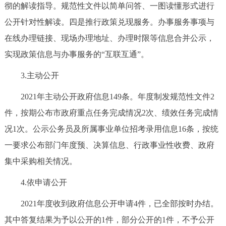
走进北京
彻的解读指导。规范性文件以简单问答、一图读懂形式进行
公开针对性解读。四是推行政策兑现服务。办事服务事项与
北京概况
十六区概览
人文北京
在线办理链接、现场办理地址、办理时限等信息合并公示，
实现政策信息与办事服务的“互联互通”。
绿色北京
图说北京
视频北京
3.主动公开
多语种
2021年主动公开政府信息149条。年度制发规范性文件2
ENGLISH
한국어
日本語
件，按期公布市政府重点任务完成情况2次、绩效任务完成情
况1次。公示公务员及所属事业单位招考录用信息16条，按统
DEUTSCH
FRANÇAIS
РУССКИЙ ЯЗЫК
一要求公布部门年度预、决算信息、行政事业性收费、政府
集中采购相关情况。
ESPAÑOL
العربية
PORTUGUÊS
4.依申请公开
ITALIANO
2021年度收到政府信息公开申请4件，已全部按时办结。
其中答复结果为予以公开的1件，部分公开的1件，不予公开