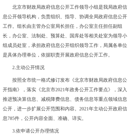
北京市财政局政府信息公开工作领导小组是我局政府信
决策公开
专题公开
息公开领导机构，负责组织、指导、协调全局政府信息公开
政务服务
工作。组长由主管办公室局长担任，办公室主任担任副组
长，办公室、法制处、预算处、国库处等相关处室为领导小
个人服务
法人服务
部门服务
组成员处室，承担政府信息公开组织领导工作，局属各单位
是具体办理单位，依据职责开展政府信息公开工作。
便民服务
利企服务
投资项目
2.主动公开情况
中介服务
阳光政务
按照全市统一格式修订发布《北京市财政局政府信息公
政民互动
开指南》，落实《北京市2021年政务公开工作要点》，深入
推进预决算信息、减税降费信息、债务信息等重点领域信息
12345网上接诉即办
我要咨询
我要建议
公开，进一步扩展公开范围和内容。2021年主动公开政府信
息785件，公开内容全面、准确、详实。
参与调查
在线访谈
图说互动
3.依申请公开办理情况