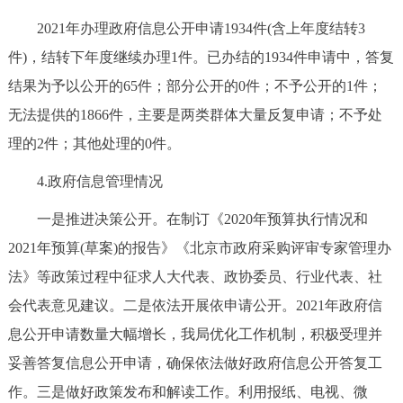
走进北京
2021年办理政府信息公开申请1934件(含上年度结转3
北京概况
十六区概览
人文北京
件)，结转下年度继续办理1件。已办结的1934件申请中，答复
结果为予以公开的65件；部分公开的0件；不予公开的1件；
绿色北京
图说北京
视频北京
无法提供的1866件，主要是两类群体大量反复申请；不予处
理的2件；其他处理的0件。
多语种
4.政府信息管理情况
ENGLISH
한국어
日本語
一是推进决策公开。在制订《2020年预算执行情况和
2021年预算(草案)的报告》《北京市政府采购评审专家管理办
DEUTSCH
FRANÇAIS
РУССКИЙ ЯЗЫК
法》等政策过程中征求人大代表、政协委员、行业代表、社
会代表意见建议。二是依法开展依申请公开。2021年政府信
ESPAÑOL
العربية
PORTUGUÊS
息公开申请数量大幅增长，我局优化工作机制，积极受理并
ITALIANO
妥善答复信息公开申请，确保依法做好政府信息公开答复工
作。三是做好政策发布和解读工作。利用报纸、电视、微