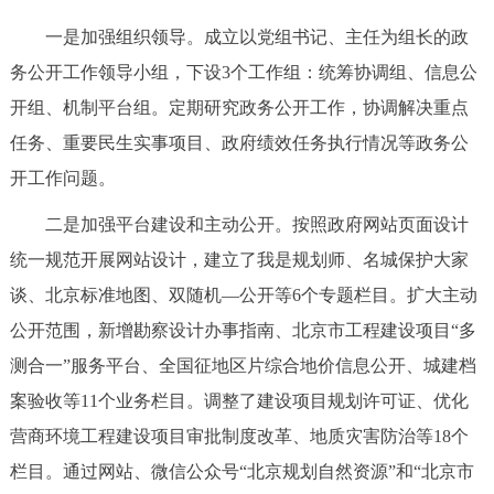
走进北京
一是加强组织领导。成立以党组书记、主任为组长的政
北京概况
十六区概览
人文北京
务公开工作领导小组，下设3个工作组：统筹协调组、信息公
开组、机制平台组。定期研究政务公开工作，协调解决重点
绿色北京
图说北京
视频北京
任务、重要民生实事项目、政府绩效任务执行情况等政务公
开工作问题。
多语种
二是加强平台建设和主动公开。按照政府网站页面设计
ENGLISH
한국어
日本語
统一规范开展网站设计，建立了我是规划师、名城保护大家
谈、北京标准地图、双随机—公开等6个专题栏目。扩大主动
DEUTSCH
FRANÇAIS
РУССКИЙ ЯЗЫК
公开范围，新增勘察设计办事指南、北京市工程建设项目“多
测合一”服务平台、全国征地区片综合地价信息公开、城建档
ESPAÑOL
العربية
PORTUGUÊS
案验收等11个业务栏目。调整了建设项目规划许可证、优化
营商环境工程建设项目审批制度改革、地质灾害防治等18个
ITALIANO
栏目。通过网站、微信公众号“北京规划自然资源”和“北京市