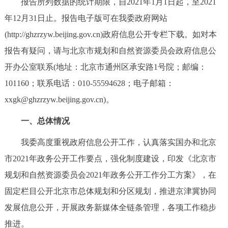
报告所列数据的统计期限，自2021年1月1日起，至2021
决策公开
专题公开
年12月31日止。报告电子版可在我委政府网站
(http://ghzrzyw.beijing.gov.cn)政府信息公开专栏下载。如对本
政务服务
报告有疑问，请与北京市规划和自然资源委员会政府信息公
个人服务
法人服务
部门服务
开办公室联系(地址：北京市通州区承安路1号院；邮编：
101160；联系电话：010-55594628；电子邮箱：
便民服务
利企服务
投资项目
xxgk@ghzrzyw.beijing.gov.cn)。
一、总体情况
中介服务
阳光政务
我委高度重视政府信息公开工作，认真落实国办和北京
政民互动
市2021年政务公开工作要点，强化制度建设，印发《北京市
规划和自然资源委员会2021年政务公开工作分工方案》，在
12345网上接诉即办
我要咨询
我要建议
固定栏目公开北京市总体规划和分区规划，推进京津冀协同
发展信息公开，开展政务新媒体全链条管理，各项工作稳步
参与调查
在线访谈
图说互动
推进。