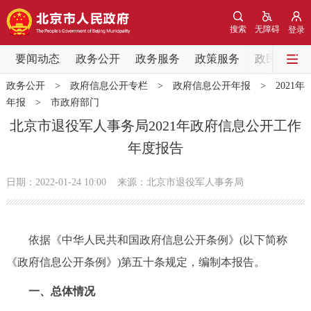
网站地图
搜索
无障碍
登录
要闻动态
要闻动态
政务公开
政务服务
政策服务
政民互动
政务公开
>
政府信息公开专栏
>
政府信息公开年报
>
2021年
党中央精神
国务院信息
中央部委动态
年报
>
市政府部门
北京市退役军人事务局2021年政府信息公开工作
北京要闻
会议信息
部门动态
年度报告
各区热点
日期：2022-01-24 10:00
来源：北京市退役军人事务局
政务公开
依据《中华人民共和国政府信息公开条例》(以下简称
市领导
机构职能
政策服务
《政府信息公开条例》)第五十条规定，编制本报告。
政策兑现
政策解读
回应关切
一、总体情况