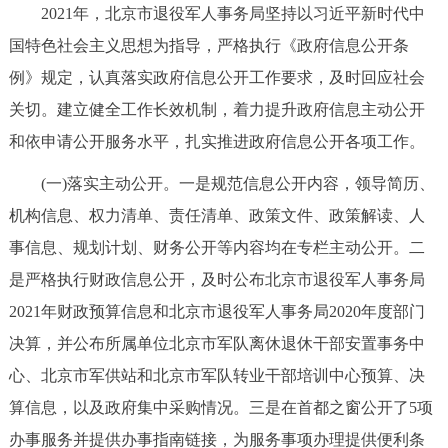
2021年，北京市退役军人事务局坚持以习近平新时代中
决策公开
专题公开
国特色社会主义思想为指导，严格执行《政府信息公开条
政务服务
例》规定，认真落实政府信息公开工作要求，及时回应社会
关切。建立健全工作长效机制，着力提升政府信息主动公开
个人服务
法人服务
部门服务
和依申请公开服务水平，扎实推进政府信息公开各项工作。
(一)落实主动公开。一是规范信息公开内容，领导简历、
便民服务
利企服务
投资项目
机构信息、权力清单、责任清单、政策文件、政策解读、人
中介服务
阳光政务
事信息、规划计划、财务公开等内容均在专栏主动公开。二
是严格执行财政信息公开，及时公布北京市退役军人事务局
政民互动
2021年财政预算信息和北京市退役军人事务局2020年度部门
决算，并公布所属单位北京市军队离休退休干部安置事务中
12345网上接诉即办
我要咨询
我要建议
心、北京市军供站和北京市军队转业干部培训中心预算、决
算信息，以及政府集中采购情况。三是在首都之窗公开了5项
参与调查
在线访谈
图说互动
办事服务并提供办事指南链接，为服务事项办理提供便利条