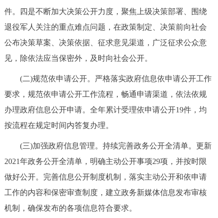
走进北京
件。四是不断加大决策公开力度，聚焦上级决策部署、围绕
退役军人关注的重点难点问题，在政策制定、决策前向社会
北京概况
十六区概览
人文北京
公布决策草案、决策依据、征求意见渠道，广泛征求公众意
见，除依法应当保密外，及时向社会公开。
绿色北京
图说北京
视频北京
(二)规范依申请公开。严格落实政府信息依申请公开工作
多语种
要求，规范依申请公开工作流程，畅通申请渠道，依法依规
ENGLISH
한국어
日本語
办理政府信息公开申请。全年累计受理依申请公开19件，均
按流程在规定时间内答复办理。
DEUTSCH
FRANÇAIS
РУССКИЙ ЯЗЫК
(三)加强政府信息管理。持续完善政务公开全清单。更新
2021年政务公开全清单，明确主动公开事项29项，并按时限
ESPAÑOL
العربية
PORTUGUÊS
做好公开。完善信息公开制度机制，落实主动公开和依申请
工作的内容和保密审查制度，建立政务新媒体信息发布审核
ITALIANO
机制，确保发布的各项信息符合要求。