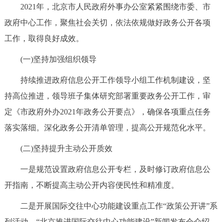
2021年，北京市人民政府外事办公室紧紧围绕市委、市
决策公开
专题公开
政府中心工作，聚焦社会关切，依法依规做好政务公开各项
政务服务
工作，取得良好成效。
(一)坚持加强组织领导
个人服务
法人服务
部门服务
持续推进政府信息公开工作领导小组工作机制建设，坚
便民服务
利企服务
投资项目
持高位推进，领导班子集体研究部署重要政务公开工作，审
定《市政府外办2021年政务公开要点》，确保各项重点任务
中介服务
阳光政务
落实落细。深化政务公开清单管理，提高公开规范化水平。
政民互动
(二)坚持提升主动公开质效
一是规范设置政府信息公开专栏，及时修订政府信息公
12345网上接诉即办
我要咨询
我要建议
开指南，不断提高主动公开内容便民性和精准度。
参与调查
在线访谈
图说互动
二是开展国际交往中心功能建设重点工作“政策公开讲”系
列活动。“北京推进国际交往中心功能建设”新闻发布会介绍