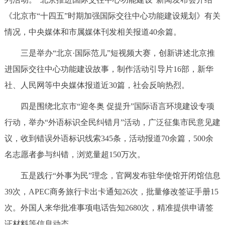
走进北京
《北京市“十四五”时期加强国际交往中心功能建设规划》有关
北京概况
十六区概览
人文北京
情况，中央媒体和市属媒体刊发相关报道40余篇。
三是举办“北京·国际范儿”短视频大赛，创新讲述北京推
绿色北京
图说北京
视频北京
进国际交往中心功能建设故事，制作活动引导片16部，新华
社、人民网等中央媒体报道近30篇，社会反响热烈。
多语种
四是围绕北京市“迎冬奥 促提升”国际语言环境建设专项
ENGLISH
한국어
日本語
行动，举办“外语标识全民纠错月”活动，广泛征集市民意见建
议，收到错误外语标识线索345条，活动报道70余篇，500余
DEUTSCH
FRANÇAIS
РУССКИЙ ЯЗЫК
名志愿者参与纠错，浏览量超150万次。
ESPAÑOL
العربية
PORTUGUÊS
五是践行“外事为民”理念，官网发布驻华使馆开闭馆信息
39次，APEC商务旅行卡出卡通知26次，批量修改签证手册15
ITALIANO
次。外国人来华批准事项电话告知2680次，精准提供申请签
证材料等信息动态。