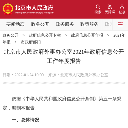
网站地图
搜索
无障碍
登录
要闻动态
要闻动态
政务公开
政务服务
政策服务
政民互动
政务公开
>
政府信息公开专栏
>
政府信息公开年报
>
2021年
党中央精神
国务院信息
中央部委动态
年报
>
市政府部门
北京市人民政府外事办公室2021年政府信息公开
北京要闻
会议信息
部门动态
工作年度报告
各区热点
日期：2022-01-24 10:00
来源：北京市人民政府外事办公室
政务公开
依据《中华人民共和国政府信息公开条例》第五十条规
市领导
机构职能
政策服务
定，编制本报告。
政策兑现
政策解读
回应关切
一、总体情况