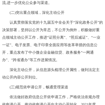
走进北京
流,进一步优化公众参与渠道。
(二)突出重点领域，深化主动公开
北京概况
十六区概览
人文北京
认真贯彻落实党的十九届五中全会关于“深化政务公开”的
绿色北京
图说北京
视频北京
决策部署，坚持以公开为常态，不公开为例外，积极做好重
点领域主动公开工作，推进“证照分离”、“照后减证”、“一业
多语种
一证”、电子发票、电子印章全面应用等改革举措的信息公
ENGLISH
한국어
日本語
开，重点发布了中小微企业金融信贷、政务服务“一网通
办”、“跨省通办”等工作进展情况。
DEUTSCH
FRANÇAIS
РУССКИЙ ЯЗЫК
深化主动公开，从信息源头梳理公开属性，做到法定主
动公开内容公开到位。
ESPAÑOL
العربية
PORTUGUÊS
(三)规范依申请公开，畅通受理渠道
ITALIANO
依法做好政府信息公开依申请工作，严格依法依规办理
依申请公开，推动依申请公开向主动公开转化。2021年度，