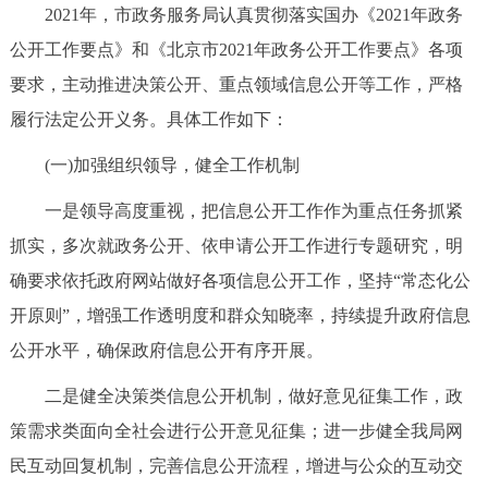
2021年，市政务服务局认真贯彻落实国办《2021年政务
决策公开
专题公开
公开工作要点》和《北京市2021年政务公开工作要点》各项
政务服务
要求，主动推进决策公开、重点领域信息公开等工作，严格
履行法定公开义务。具体工作如下：
个人服务
法人服务
部门服务
(一)加强组织领导，健全工作机制
便民服务
利企服务
投资项目
一是领导高度重视，把信息公开工作作为重点任务抓紧
抓实，多次就政务公开、依申请公开工作进行专题研究，明
中介服务
阳光政务
确要求依托政府网站做好各项信息公开工作，坚持“常态化公
开原则”，增强工作透明度和群众知晓率，持续提升政府信息
政民互动
公开水平，确保政府信息公开有序开展。
12345网上接诉即办
我要咨询
我要建议
二是健全决策类信息公开机制，做好意见征集工作，政
策需求类面向全社会进行公开意见征集；进一步健全我局网
参与调查
在线访谈
图说互动
民互动回复机制，完善信息公开流程，增进与公众的互动交