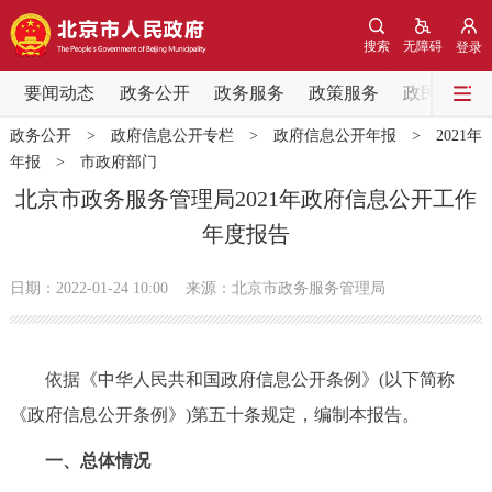
网站地图
搜索
无障碍
登录
要闻动态
要闻动态
政务公开
政务服务
政策服务
政民互动
政务公开
>
政府信息公开专栏
>
政府信息公开年报
>
2021年
党中央精神
国务院信息
中央部委动态
年报
>
市政府部门
北京市政务服务管理局2021年政府信息公开工作
北京要闻
会议信息
部门动态
年度报告
各区热点
日期：2022-01-24 10:00
来源：北京市政务服务管理局
政务公开
依据《中华人民共和国政府信息公开条例》(以下简称
市领导
机构职能
政策服务
《政府信息公开条例》)第五十条规定，编制本报告。
政策兑现
政策解读
回应关切
一、总体情况