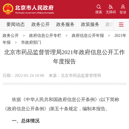
网站地图
搜索
无障碍
登录
要闻动态
要闻动态
政务公开
政务服务
政策服务
政民互动
政务公开
>
政府信息公开专栏
>
政府信息公开年报
>
2021年
党中央精神
国务院信息
中央部委动态
年报
>
市政府部门
北京市药品监督管理局2021年政府信息公开工作
北京要闻
会议信息
部门动态
年度报告
各区热点
日期：2022-01-24 10:00
来源：北京市药品监督管理局
政务公开
依据《中华人民共和国政府信息公开条例》(以下简称
市领导
机构职能
政策服务
《政府信息公开条例》)第五十条规定，编制本报告。
政策兑现
政策解读
回应关切
一、总体情况