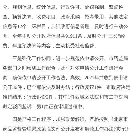
走进北京
介、规划信息、统计信息、行政许可、处罚强制、监督检
查、预算决算、收费项目、政府采购、招考录用、其他法定
北京概况
十六区概览
人文北京
信息等12个二级栏目，加强政府信息管理，及时进行主动公
开。全年主动公开政府信息共91911条，及时公开“三公”经
绿色北京
图说北京
视频北京
费、年度预决算等内容，主动接受社会监督。
多语种
三是强化工作协同，进一步规范依申请公开。市药监局
ENGLISH
한국어
日本語
各部门之间密切工作配合，及时对依申请公开工作进行会
商，确保依申请公开工作合法、高效。2021年共收到依申请
DEUTSCH
FRANÇAIS
РУССКИЙ ЯЗЫК
公开36件，已全部依法及时办结；行政复议1件，市政府决定
维持结果；行政诉讼2件，其中1件西城区法院和市二中院均
ESPAÑOL
العربية
PORTUGUÊS
裁定驳回起诉，另1件正在审理过程中。
四是严格工作程序，加强政策解读。严格按照《北京市
ITALIANO
药品监督管理局政策性文件公开发布和解读工作办法(试行)》