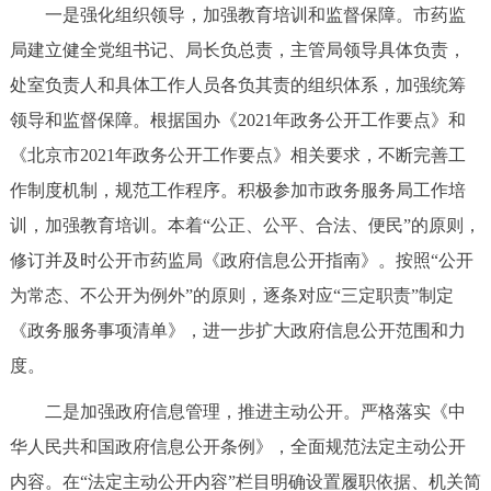
一是强化组织领导，加强教育培训和监督保障。市药监
决策公开
专题公开
局建立健全党组书记、局长负总责，主管局领导具体负责，
政务服务
处室负责人和具体工作人员各负其责的组织体系，加强统筹
领导和监督保障。根据国办《2021年政务公开工作要点》和
个人服务
法人服务
部门服务
《北京市2021年政务公开工作要点》相关要求，不断完善工
作制度机制，规范工作程序。积极参加市政务服务局工作培
便民服务
利企服务
投资项目
训，加强教育培训。本着“公正、公平、合法、便民”的原则，
修订并及时公开市药监局《政府信息公开指南》。按照“公开
中介服务
阳光政务
为常态、不公开为例外”的原则，逐条对应“三定职责”制定
政民互动
《政务服务事项清单》，进一步扩大政府信息公开范围和力
度。
12345网上接诉即办
我要咨询
我要建议
二是加强政府信息管理，推进主动公开。严格落实《中
华人民共和国政府信息公开条例》，全面规范法定主动公开
参与调查
在线访谈
图说互动
内容。在“法定主动公开内容”栏目明确设置履职依据、机关简