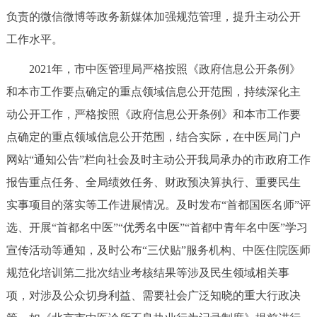
走进北京
负责的微信微博等政务新媒体加强规范管理，提升主动公开
工作水平。
北京概况
十六区概览
人文北京
2021年，市中医管理局严格按照《政府信息公开条例》
绿色北京
图说北京
视频北京
和本市工作要点确定的重点领域信息公开范围，持续深化主
动公开工作，严格按照《政府信息公开条例》和本市工作要
多语种
点确定的重点领域信息公开范围，结合实际，在中医局门户
ENGLISH
한국어
日本語
网站“通知公告”栏向社会及时主动公开我局承办的市政府工作
报告重点任务、全局绩效任务、财政预决算执行、重要民生
DEUTSCH
FRANÇAIS
РУССКИЙ ЯЗЫК
实事项目的落实等工作进展情况。及时发布“首都国医名师”评
选、开展“首都名中医”“优秀名中医”“首都中青年名中医”学习
ESPAÑOL
العربية
PORTUGUÊS
宣传活动等通知，及时公布“三伏贴”服务机构、中医住院医师
规范化培训第二批次结业考核结果等涉及民生领域相关事
ITALIANO
项，对涉及公众切身利益、需要社会广泛知晓的重大行政决