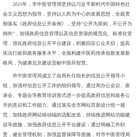
2021年，市中医管理局坚持以习近平新时代中国特色社
决策公开
专题公开
会主义思想为指导，坚持以人民为中心的发展思想，全面贯
政务服务
彻落实《政府信息公开条例》，坚持“公开为原则，不公开为
例外”，加强政府信息管理以及信息资源的规范化、标准化管
个人服务
法人服务
部门服务
理，强化政府信息公开平台建设，积极回应公众关切，提高
依法行政和政务服务水平，全面构建中医药传承创新发展新
便民服务
利企服务
投资项目
格局，为健康北京建设贡献中医药智慧。
中介服务
阳光政务
市中医管理局成立了由局长任组长的信息公开领导小
组，加强对信息公开工作的组织领导。通过局办公会议、座
政民互动
谈会、专题会等教育培训形式进一步提高政府信息和政务公
开的意识和工作能力。通过落实全市网站页面设计统一规
12345网上接诉即办
我要咨询
我要建议
范，加快政府网站移动端的适配改造，持续推进网站功能建
设等措施，加强政府信息公开平台建设；通过明确工作职
参与调查
在线访谈
图说互动
责，健全管理机制，加强监督保障等措施，对市中医管理局