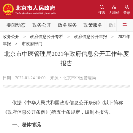
网站地图
搜索
无障碍
登录
要闻动态
要闻动态
政务公开
政务服务
政策服务
政民互动
政务公开
>
政府信息公开专栏
>
政府信息公开年报
>
2021年
党中央精神
国务院信息
中央部委动态
年报
>
市政府部门
北京市中医管理局2021年政府信息公开工作年度
北京要闻
会议信息
部门动态
报告
各区热点
日期：2022-01-24 10:00
来源：北京市中医管理局
政务公开
依据《中华人民共和国政府信息公开条例》(以下简称
市领导
机构职能
政策服务
《政府信息公开条例》)第五十条规定，编制本报告。
政策兑现
政策解读
回应关切
一、总体情况