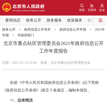
网站地图
搜索
无障碍
登录
要闻动态
要闻动态
政务公开
政务服务
政策服务
政民互动
政务公开
>
政府信息公开专栏
>
政府信息公开年报
>
2021年
党中央精神
国务院信息
中央部委动态
年报
>
市政府部门
北京市重点站区管理委员会2021年政府信息公开
北京要闻
会议信息
部门动态
工作年度报告
各区热点
日期：2022-01-24 10:00
来源：北京市重点站区管理委员会
政务公开
依据《中华人民共和国政府信息公开条例》(以下简称
市领导
机构职能
政策服务
《政府信息公开条例》)第五十条规定，编制本报告。
政策兑现
政策解读
回应关切
一、总体情况