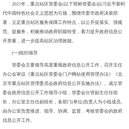
2021年，重点站区管委会(以下简称管委会)以习近平新时
决策公开
专题公开
代中国特色社会主义思想为引领，围绕市委市政府决策部
政务服务
署，立足重点站区服务保障工作特点，以公开促落实、强规
范、提服务，积极推动政府职能转变，着力提升政府信息公
个人服务
法人服务
部门服务
开质量，进一步提高站区治理效能。
(一)组织领导
便民服务
利企服务
投资项目
管委会主要领导高度重视政府信息公开工作，召开主任
中介服务
阳光政务
办公会审议《重点站区管委会门户网站使用管理办法》《北
京市重点站区管理委员会政府信息公开实施办法》。成立管
政民互动
委会政府信息公开工作领导小组，管委会分管副主任任组
12345网上接诉即办
我要咨询
我要建议
长，办公室主任任副组长，各部门(单位)负责人为小组成员。
由办公室负责推进、指导、协调、监督、考核管委会的政府
参与调查
在线访谈
图说互动
信息公开工作。