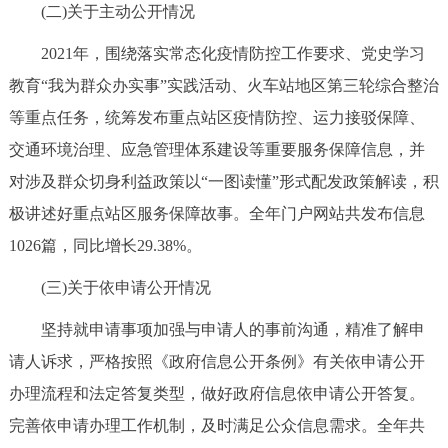
走进北京
(二)关于主动公开情况
2021年，围绕落实常态化疫情防控工作要求、党史学习
北京概况
十六区概览
人文北京
教育“我为群众办实事”实践活动、火车站地区第三轮综合整治
等重点任务，统筹发布重点站区疫情防控、运力接驳保障、
绿色北京
图说北京
视频北京
交通环境治理、应急管理体系建设等重要服务保障信息，并
多语种
对涉及群众切身利益政策以“一图读懂”形式配发政策解读，积
极讲述好重点站区服务保障故事。全年门户网站共发布信息
ENGLISH
한국어
日本語
1026篇，同比增长29.38%。
DEUTSCH
FRANÇAIS
РУССКИЙ ЯЗЫК
(三)关于依申请公开情况
坚持就申请事项加强与申请人的事前沟通，精准了解申
ESPAÑOL
العربية
PORTUGUÊS
请人诉求，严格按照《政府信息公开条例》有关依申请公开
办理流程和法定答复类型，做好政府信息依申请公开答复。
ITALIANO
完善依申请办理工作机制，及时满足公众信息需求。全年共