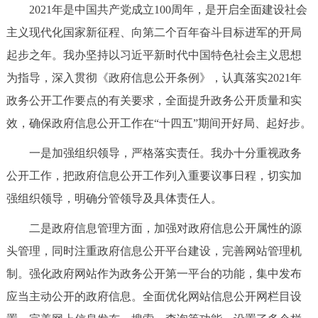
2021年是中国共产党成立100周年，是开启全面建设社会
决策公开
专题公开
主义现代化国家新征程、向第二个百年奋斗目标进军的开局
政务服务
起步之年。我办坚持以习近平新时代中国特色社会主义思想
为指导，深入贯彻《政府信息公开条例》，认真落实2021年
个人服务
法人服务
部门服务
政务公开工作要点的有关要求，全面提升政务公开质量和实
效，确保政府信息公开工作在“十四五”期间开好局、起好步。
便民服务
利企服务
投资项目
一是加强组织领导，严格落实责任。我办十分重视政务
中介服务
阳光政务
公开工作，把政府信息公开工作列入重要议事日程，切实加
强组织领导，明确分管领导及具体责任人。
政民互动
二是政府信息管理方面，加强对政府信息公开属性的源
12345网上接诉即办
我要咨询
我要建议
头管理，同时注重政府信息公开平台建设，完善网站管理机
制。强化政府网站作为政务公开第一平台的功能，集中发布
参与调查
在线访谈
图说互动
应当主动公开的政府信息。全面优化网站信息公开网栏目设