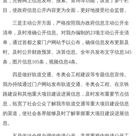
置，完善网上信息发布、搜索、查询等功能，设置了多个栏
走进北京
目，使政府信息公开内容更为全面，更好地接受社会监督。
北京概况
十六区概览
人文北京
三是主动公开方面，严格按照我办政府信息主动公开全
清单，及时准确公开信息。对我办编制的23项主动公开全清
绿色北京
图说北京
视频北京
单，通过首都之窗门户网站予以公布，确保信息发布更新及
多语种
时。及时公开财政预算、决算信息。全年共发布文字信息345
条，图片信息105条，视频信息4条。
ENGLISH
한국어
日本語
四是做好轨道交通、冬奥会工程建设等专题信息宣传。
我办持续通过门户网站发布轨道交通、冬奥会工程、在京铁
DEUTSCH
FRANÇAIS
РУССКИЙ ЯЗЫК
路建设和其他重大项目建设进展信息，及时发布重要节点信
ESPAÑOL
العربية
PORTUGUÊS
息，拓宽了社会公众了解我市轨道交通等重大项目建设信息
的渠道，使社会各界能够及时了解掌握重大项目建设进展信
ITALIANO
息。
五是依法合规办理依申请公开。高度重视依申请公开工