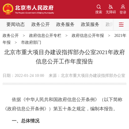
网站地图
搜索
无障碍
登录
要闻动态
要闻动态
政务公开
政务服务
政策服务
政民互动
政务公开
>
政府信息公开专栏
>
政府信息公开年报
>
2021年
党中央精神
国务院信息
中央部委动态
年报
>
市政府部门
北京市重大项目办建设指挥部办公室2021年政府
北京要闻
会议信息
部门动态
信息公开工作年度报告
各区热点
日期：2022-01-24 10:00
来源：北京市重大项目办建设指挥部办公室
政务公开
依据《中华人民共和国政府信息公开条例》（以下简称
市领导
机构职能
政策服务
《政府信息公开条例》）第五十条之规定，编制本报告。
政策兑现
政策解读
回应关切
一、总体情况