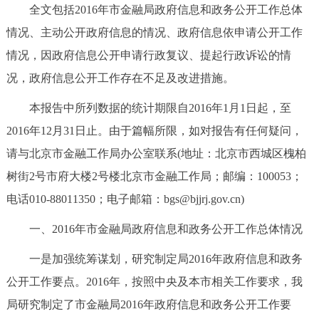
全文包括2016年市金融局政府信息和政务公开工作总体
决策公开
专题公开
情况、主动公开政府信息的情况、政府信息依申请公开工作
政务服务
情况，因政府信息公开申请行政复议、提起行政诉讼的情
况，政府信息公开工作存在不足及改进措施。
个人服务
法人服务
部门服务
本报告中所列数据的统计期限自2016年1月1日起，至
2016年12月31日止。由于篇幅所限，如对报告有任何疑问，
便民服务
利企服务
投资项目
请与北京市金融工作局办公室联系(地址：北京市西城区槐柏
中介服务
阳光政务
树街2号市府大楼2号楼北京市金融工作局；邮编：100053；
电话010-88011350；电子邮箱：bgs@bjjrj.gov.cn)
政民互动
一、2016年市金融局政府信息和政务公开工作总体情况
12345网上接诉即办
我要咨询
我要建议
一是加强统筹谋划，研究制定局2016年政府信息和政务
公开工作要点。2016年，按照中央及本市相关工作要求，我
参与调查
在线访谈
图说互动
局研究制定了市金融局2016年政府信息和政务公开工作要