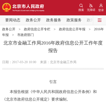
网站地图
搜索
无障碍
登录
要闻动态
要闻动态
政务公开
政务服务
政策服务
政民互动
政务公开
>
政府信息公开专栏
>
政府信息公开年报
>
2016年
党中央精神
国务院信息
中央部委动态
年报
>
市政府部门
北京市金融工作局2016年政府信息公开工作年度
北京要闻
会议信息
部门动态
报告
各区热点
日期：2017-03-20 10:00
来源：北京市金融工作局
政务公开
引言
市领导
机构职能
政策服务
本报告根据《中华人民共和国政府信息公开条例》和
政策兑现
政策解读
回应关切
《北京市政府信息公开规定》要求编制。