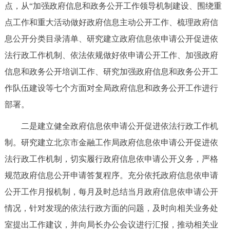
走进北京
点，从“加强政府信息和政务公开工作领导机制建设、围绕重
点工作和重大活动做好政府信息主动公开工作、梳理政府信
北京概况
十六区概览
人文北京
息公开分类目录清单、研究建立政府信息依申请公开促进依
法行政工作机制、依法依规做好依申请公开工作、加强政府
绿色北京
图说北京
视频北京
信息和政务公开培训工作、研究加强政府信息和政务公开工
多语种
作队伍建设等七个方面对全局政府信息和政务公开工作进行
部署。
ENGLISH
한국어
日本語
二是建立健全政府信息依申请公开促进依法行政工作机
制。研究建立北京市金融工作局政府信息依申请公开促进依
DEUTSCH
FRANÇAIS
РУССКИЙ ЯЗЫК
法行政工作机制，切实履行政府信息依申请公开义务，严格
ESPAÑOL
العربية
PORTUGUÊS
规范政府信息公开申请答复程序。充分依托政府信息依申请
公开工作月报机制，每月及时总结当月政府信息依申请公开
ITALIANO
情况，针对发现的依法行政方面的问题，及时向相关业务处
室提出工作建议，并向局长办公会议进行汇报，推动相关业