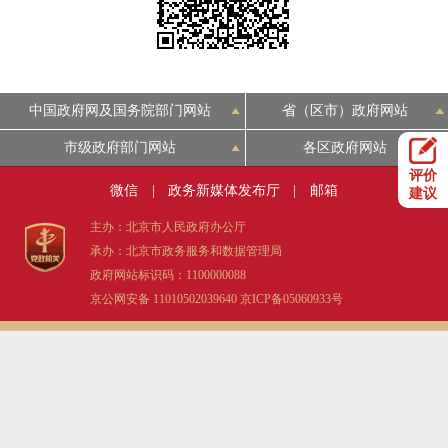
决策公开
专题公开
政务服务
中国政府网及国务院部门网站
省（区市）政府网站
个人服务
法人服务
部门服务
市级政府部门网站
各区政府网站
评价
便民服务
利企服务
投资项目
微信
|
政务新媒体发布厅
|
邮箱
建议
主办：北京市人民政府办公厅
中介服务
阳光政务
承办：北京市政务服务和数据管理局
政府网站标识码：1100000088
政民互动
京公网安备 11010502039640
京ICP备05060933号
12345网上接诉即办
我要咨询
我要建议
参与调查
在线访谈
图说互动