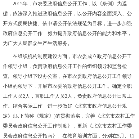
走进北京
2015年，市农委政府信息公开工作，以《条例》为遵
循，依法深入推进政府信息公开，以公开内容全面深入、公
北京概况
十六区概览
人文北京
开方式便民快捷、依申请公开依法规范为目标，进一步加强
政府信息公开工作，努力提升政府信息公开的能力和水平，
绿色北京
图说北京
视频北京
为广大人民群众生产生活服务。
多语种
在组织机构制度建设方面，市农委成立政府信息公开工
作领导小组，负责政府信息公开工作的组织领导和监督检
ENGLISH
한국어
日本語
查。领导小组下设办公室，在市农委政府信息公开工作领导
小组的领导下，开展市农委的政府信息公开工作。确定全职
DEUTSCH
FRANÇAIS
РУССКИЙ ЯЗЫК
工作人员2人，兼职工作人员2人，负责政府信息公开日常工
ESPAÑOL
العربية
PORTUGUÊS
作。结合实际工作，进一步做好《北京市政府信息公开规
定》(以下简称《规定》)的贯彻落实，完善《北京市农村工作
ITALIANO
委员会政府信息公开工作制度》，更新《北京市农村工作委
员会政府信息公开指南》。在教育培训方面，分别在5月、11