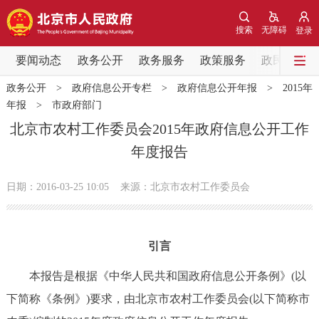
网站地图
搜索
无障碍
登录
要闻动态
要闻动态
政务公开
政务服务
政策服务
政民互动
政务公开
>
政府信息公开专栏
>
政府信息公开年报
>
2015年
党中央精神
国务院信息
中央部委动态
年报
>
市政府部门
北京市农村工作委员会2015年政府信息公开工作
北京要闻
会议信息
部门动态
年度报告
各区热点
日期：2016-03-25 10:05
来源：北京市农村工作委员会
政务公开
引言
市领导
机构职能
政策服务
本报告是根据《中华人民共和国政府信息公开条例》(以
政策兑现
政策解读
回应关切
下简称《条例》)要求，由北京市农村工作委员会(以下简称市