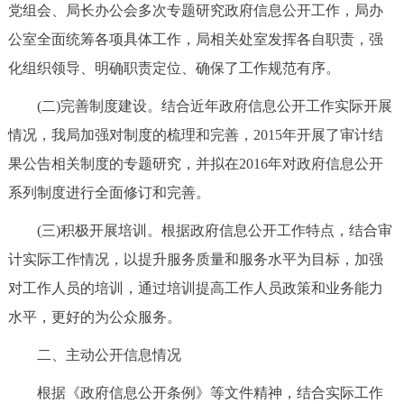
走进北京
党组会、局长办公会多次专题研究政府信息公开工作，局办
公室全面统筹各项具体工作，局相关处室发挥各自职责，强
北京概况
十六区概览
人文北京
化组织领导、明确职责定位、确保了工作规范有序。
(二)完善制度建设。结合近年政府信息公开工作实际开展
绿色北京
图说北京
视频北京
情况，我局加强对制度的梳理和完善，2015年开展了审计结
多语种
果公告相关制度的专题研究，并拟在2016年对政府信息公开
系列制度进行全面修订和完善。
ENGLISH
한국어
日本語
(三)积极开展培训。根据政府信息公开工作特点，结合审
DEUTSCH
FRANÇAIS
РУССКИЙ ЯЗЫК
计实际工作情况，以提升服务质量和服务水平为目标，加强
对工作人员的培训，通过培训提高工作人员政策和业务能力
ESPAÑOL
العربية
PORTUGUÊS
水平，更好的为公众服务。
二、主动公开信息情况
ITALIANO
根据《政府信息公开条例》等文件精神，结合实际工作