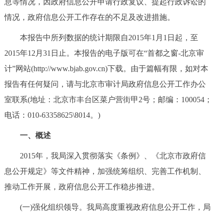
息等情况，因政府信息公开申请行政复议、提起行政诉讼的
决策公开
专题公开
情况，政府信息公开工作存在的不足及改进措施。
政务服务
本报告中所列数据的统计期限自2015年1月1日起，至
2015年12月31日止。本报告的电子版可在“首都之窗-北京审
个人服务
法人服务
部门服务
计”网站(http://www.bjab.gov.cn)下载。由于篇幅有限，如对本
报告有任何疑问，请与北京市审计局政府信息公开工作办公
便民服务
利企服务
投资项目
室联系(地址：北京市丰台区菜户营街甲2号；邮编：100054；
电话：010-63358625\8014。)
中介服务
阳光政务
一、概述
政民互动
2015年，我局深入贯彻落实《条例》、《北京市政府信
12345网上接诉即办
我要咨询
我要建议
息公开规定》等文件精神，加强统筹组织、完善工作机制、
推动工作开展，政府信息公开工作稳步推进。
参与调查
在线访谈
图说互动
(一)强化组织领导。我局高度重视政府信息公开工作，局