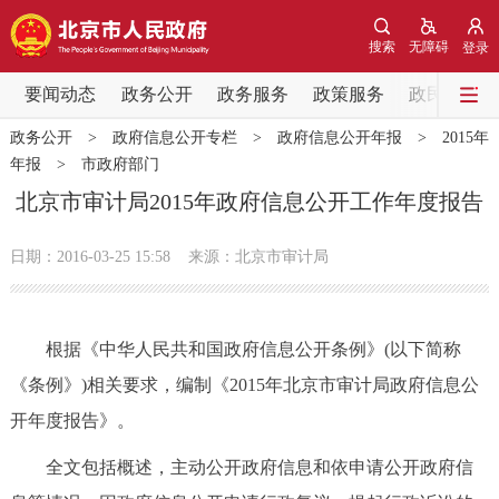
网站地图
搜索
无障碍
登录
要闻动态
要闻动态
政务公开
政务服务
政策服务
政民互动
政务公开
>
政府信息公开专栏
>
政府信息公开年报
>
2015年
党中央精神
国务院信息
中央部委动态
年报
>
市政府部门
北京市审计局2015年政府信息公开工作年度报告
北京要闻
会议信息
部门动态
日期：2016-03-25 15:58
来源：北京市审计局
各区热点
政务公开
根据《中华人民共和国政府信息公开条例》(以下简称
《条例》)相关要求，编制《2015年北京市审计局政府信息公
市领导
机构职能
政策服务
开年度报告》。
政策兑现
政策解读
回应关切
全文包括概述，主动公开政府信息和依申请公开政府信