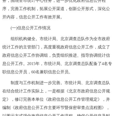
务，围绕全市统计中心任务，进一步优化政府信息公开程
走进北京
序，完善工作机制，拓展公开渠道，创新公开形式，深化公
北京概况
十六区概览
人文北京
开内容，信息公开工作有效开展。
(一)信息公开工作情况
绿色北京
图说北京
视频北京
组织机构健全。市统计局、北京调查总队作为全市政府
多语种
统计工作的主管部门，高度重视政府信息公开工作，成立了
政府信息公开工作协调组，负责组织推进、指导协调统计信
ENGLISH
한국어
日本語
息公开工作。2015年，市统计局、北京调查总队配备了4名专
职信息公开员，60名兼职信息公开员。
DEUTSCH
FRANÇAIS
РУССКИЙ ЯЗЫК
制度与工作机制进一步完善。市统计局、北京调查总队
ESPAÑOL
العربية
PORTUGUÊS
在结合统计工作实际上，一是根据《北京市政府信息公开规
定》，修订完善本单位《政府信息公开工作管理规定》，并
ITALIANO
编制《政府信息公开工作主要环节暨保密审查点流程图》，
以图示方式强化政府信息公开工作流程，确保公开信息及时