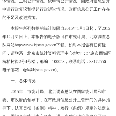
体情况、主动公开情况、依申请公开情况、因政府信息公开
决策公开
专题公开
申请行政复议和提起行政诉讼情况、政府信息公开工作存在
的不足及改进措施。
政务服务
本报告所列数据的统计期限自2015年1月1日起，至2015
个人服务
法人服务
部门服务
年12月31日止。本报告的电子版可在市统计局、北京调查总
队网站http://www.bjstats.gov.cn下载。如对本报告有任何疑
便民服务
利企服务
投资项目
问，请联系：北京市统计资料管理中心(地址：北京市西城区
槐柏树街2号4号楼；邮编：100053；联系电话：83172556；
中介服务
阳光政务
电子邮箱：tjgk@bjstats.gov.cn)。
政民互动
一、总体情况
12345网上接诉即办
我要咨询
我要建议
2015年，市统计局、北京调查总队在国家统计局和市
委、市政府的领导下，在市政府信息公开主管部门的具体指
参与调查
在线访谈
图说互动
导下，认真贯彻《条例》精神，履行《条例》规定的法定义