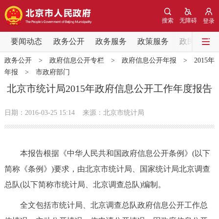
网站地图
搜索
无障碍
登录
要闻动态
要闻动态
政务公开
政务服务
政策服务
政民互动
政务公开
>
政府信息公开专栏
>
政府信息公开年报
>
2015年
党中央精神
国务院信息
中央部委动态
年报
>
市政府部门
北京市统计局2015年政府信息公开工作年度报告
北京要闻
会议信息
部门动态
日期：2016-03-25 15:14
来源：北京市统计局
各区热点
政务公开
本报告根据《中华人民共和国政府信息公开条例》(以下
简称《条例》)要求，由北京市统计局、国家统计局北京调查
市领导
机构职能
政策服务
总队(以下简称市统计局、北京调查总队)编制。
政策兑现
政策解读
回应关切
全文包括市统计局、北京调查总队政府信息公开工作总