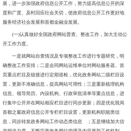
走进北京
展，进一步加强政府信息公开工作，努力提高信息公开的深
度和广度、及时回应社会关切，使政府信息公开工作更好地
北京概况
十六区概览
人文北京
服务经济社会发展和首都金融业发展。
(一)认真做好全国政府网站普查、整改工作，加大主动公
绿色北京
图说北京
视频北京
开工作力度。
多语种
一是就网站自查情况及专项整改工作进行专题研究，明
ENGLISH
한국어
日本語
确整改工作安排；二是会同网站运维单位对网站服务器、首
页重点栏目及链接进行定期巡检，优化政务网站二级栏目设
DEUTSCH
FRANÇAIS
РУССКИЙ ЯЗЫК
置，更新不准确信息，提高网站可用性；三是重新梳理机构
信息、领导简历、内设机构、行政审批清单等重点信息，进
ESPAÑOL
العربية
PORTUGUÊS
行集中公开并在网站相应栏目进行同步更新；四是优化我局
首都之窗政府信息公开专栏栏目设置，更新机构职能类信
ITALIANO
息，同步转发政务网站工作动态类信息 ；五是继续加大信
息报送力度，不断完善政务网站管理及内容更新工作机制，