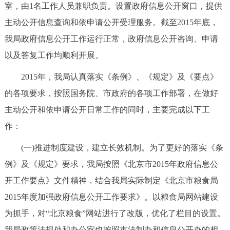
走进北京
室，由1名工作人员兼职负责。设置政府信息公开窗口，提供
主动公开信息查询和依申请公开受理服务。截至2015年底，
北京概况
十六区概览
人文北京
我局政府信息公开工作运行正常，政府信息公开咨询、申请
以及答复工作均顺利开展。
绿色北京
图说北京
视频北京
2015年，我局认真落实《条例》、《规定》及《要点》
多语种
的各项要求，按照国务院、市政府的各项工作部署，在做好
主动公开和依申请公开日常工作的同时，主要完成以下工
ENGLISH
한국어
日本語
作：
DEUTSCH
FRANÇAIS
РУССКИЙ ЯЗЫК
(一)推进制度建设，建立长效机制。为了更好的落实《条
例》及《规定》要求，我局按照《北京市2015年政府信息公
ESPAÑOL
العربية
PORTUGUÊS
开工作要点》文件精神，结合我局实际制定《北京市粮食局
2015年度加强政府信息公开工作要求》。以粮食局网站建设
ITALIANO
为抓手，对“北京粮食”网站进行了改版，优化了栏目的设置。
我局政策法规处和办公室也按照市法制办和信息公开办的相