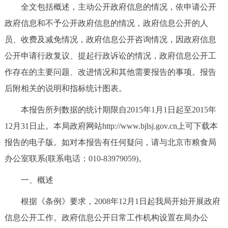
全文包括概述，主动公开政府信息的情况，依申请公开
决策公开
专题公开
政府信息和不予公开政府信息的情况，政府信息公开的人
政务服务
员、收费及减免情况，政府信息公开咨询情况，因政府信息
公开申请行政复议、提起行政诉讼的情况，政府信息公开工
个人服务
法人服务
部门服务
作存在的主要问题、改进情况和其他需要报告的事项。报告
后附相关的说明和指标统计图表。
便民服务
利企服务
投资项目
本报告所列数据的统计期限自2015年1月1日起至2015年
中介服务
阳光政务
12月31日止。本局政府网站http://www.bjlsj.gov.cn上可下载本
报告的电子版。如对本报告有任何疑问，请与北京市粮食局
政民互动
办公室联系(联系电话：010-83979059)。
12345网上接诉即办
我要咨询
我要建议
一、概述
根据《条例》要求，2008年12月1日起我局开始开展政府
参与调查
在线访谈
图说互动
信息公开工作。政府信息公开日常工作机构设置在局办公