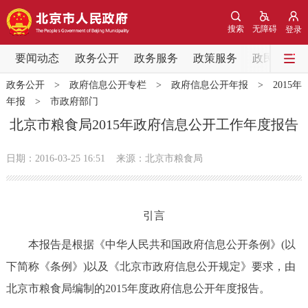
网站地图
搜索
无障碍
登录
要闻动态
要闻动态
政务公开
政务服务
政策服务
政民互动
政务公开
>
政府信息公开专栏
>
政府信息公开年报
>
2015年
党中央精神
国务院信息
中央部委动态
年报
>
市政府部门
北京市粮食局2015年政府信息公开工作年度报告
北京要闻
会议信息
部门动态
日期：2016-03-25 16:51
来源：北京市粮食局
各区热点
政务公开
引言
市领导
机构职能
政策服务
本报告是根据《中华人民共和国政府信息公开条例》(以
下简称《条例》)以及《北京市政府信息公开规定》要求，由
政策兑现
政策解读
回应关切
北京市粮食局编制的2015年度政府信息公开年度报告。