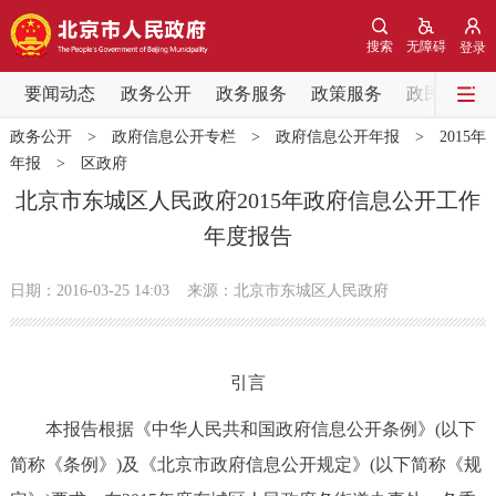
网站地图
搜索
无障碍
登录
要闻动态
要闻动态
政务公开
政务服务
政策服务
政民互动
政务公开
>
政府信息公开专栏
>
政府信息公开年报
>
2015年
党中央精神
国务院信息
中央部委动态
年报
>
区政府
北京市东城区人民政府2015年政府信息公开工作
北京要闻
会议信息
部门动态
年度报告
各区热点
日期：2016-03-25 14:03
来源：北京市东城区人民政府
政务公开
引言
市领导
机构职能
政策服务
本报告根据《中华人民共和国政府信息公开条例》(以下
政策兑现
政策解读
回应关切
简称《条例》)及《北京市政府信息公开规定》(以下简称《规