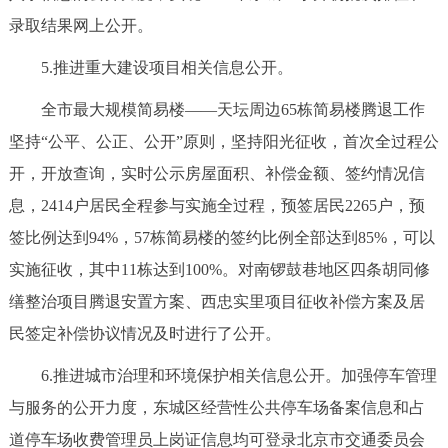
录取结果网上公开。
5.推进重大建设项目相关信息公开。
全市最大规模简易楼——天坛周边65栋简易楼腾退工作
坚持“公平、公正、公开”原则，坚持阳光征收，首次全过程公
开，开放查询，实时公示房屋面积、补偿金额、签约情况信
息，2414户居民全程参与实施全过程，预签居民2265户，预
签比例达到94%，57栋简易楼的签约比例全部达到85%，可以
实施征收，其中11栋达到100%。对南锣鼓巷地区四条胡同修
缮整治项目腾退安置方案、西忠实里项目征收补偿方案及居
民签定补偿协议情况及时进行了公开。
6.推进城市治理和环境保护相关信息公开。加强停车管理
与服务的公开力度，东城区经营性公共停车场备案信息和占
道停车场收费管理员上岗证信息均可登录北京市交通委员会