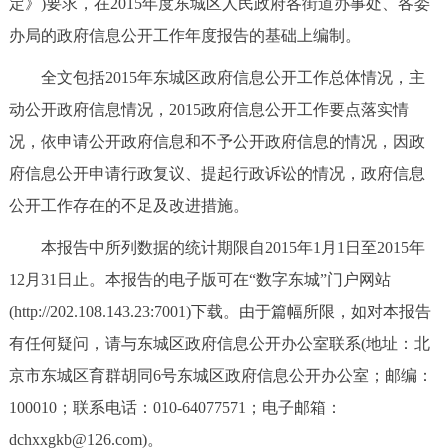
定》)要求，在2015年度东城区人民政府各街道办事处、各委
决策公开
专题公开
办局的政府信息公开工作年度报告的基础上编制。
政务服务
全文包括2015年东城区政府信息公开工作总体情况，主
动公开政府信息情况，2015政府信息公开工作要点落实情
个人服务
法人服务
部门服务
况，依申请公开政府信息和不予公开政府信息的情况，因政
府信息公开申请行政复议、提起行政诉讼的情况，政府信息
便民服务
利企服务
投资项目
公开工作存在的不足及改进措施。
中介服务
阳光政务
本报告中所列数据的统计期限自2015年1月1日至2015年
12月31日止。本报告的电子版可在“数字东城”门户网站
政民互动
(http://202.108.143.23:7001)下载。由于篇幅所限，如对本报告
有任何疑问，请与东城区政府信息公开办公室联系(地址：北
12345网上接诉即办
我要咨询
我要建议
京市东城区育群胡同6号东城区政府信息公开办公室；邮编：
100010；联系电话：010-64077571；电子邮箱：
参与调查
在线访谈
图说互动
dchxxgkb@126.com)。