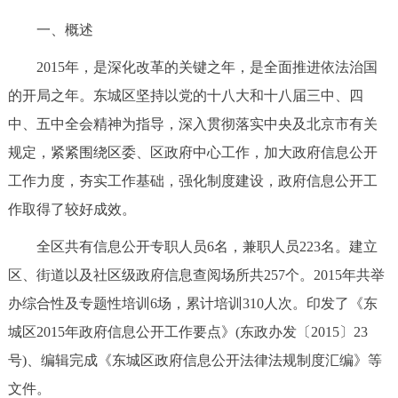
走进北京
一、概述
北京概况
十六区概览
人文北京
2015年，是深化改革的关键之年，是全面推进依法治国
的开局之年。东城区坚持以党的十八大和十八届三中、四
绿色北京
图说北京
视频北京
中、五中全会精神为指导，深入贯彻落实中央及北京市有关
多语种
规定，紧紧围绕区委、区政府中心工作，加大政府信息公开
工作力度，夯实工作基础，强化制度建设，政府信息公开工
ENGLISH
한국어
日本語
作取得了较好成效。
全区共有信息公开专职人员6名，兼职人员223名。建立
DEUTSCH
FRANÇAIS
РУССКИЙ ЯЗЫК
区、街道以及社区级政府信息查阅场所共257个。2015年共举
ESPAÑOL
العربية
PORTUGUÊS
办综合性及专题性培训6场，累计培训310人次。印发了《东
城区2015年政府信息公开工作要点》(东政办发〔2015〕23
ITALIANO
号)、编辑完成《东城区政府信息公开法律法规制度汇编》等
文件。