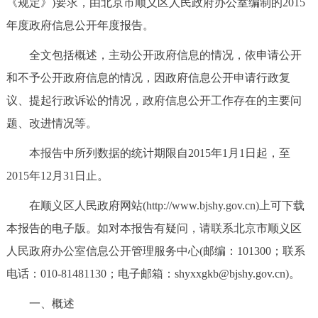
《规定》)要求，由北京市顺义区人民政府办公室编制的2015
决策公开
专题公开
年度政府信息公开年度报告。
政务服务
全文包括概述，主动公开政府信息的情况，依申请公开
和不予公开政府信息的情况，因政府信息公开申请行政复
个人服务
法人服务
部门服务
议、提起行政诉讼的情况，政府信息公开工作存在的主要问
题、改进情况等。
便民服务
利企服务
投资项目
本报告中所列数据的统计期限自2015年1月1日起，至
中介服务
阳光政务
2015年12月31日止。
在顺义区人民政府网站(http://www.bjshy.gov.cn)上可下载
政民互动
本报告的电子版。如对本报告有疑问，请联系北京市顺义区
12345网上接诉即办
我要咨询
我要建议
人民政府办公室信息公开管理服务中心(邮编：101300；联系
电话：010-81481130；电子邮箱：shyxxgkb@bjshy.gov.cn)。
参与调查
在线访谈
图说互动
一、概述