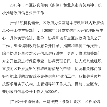
走进北京
2015年，本区认真落实《条例》和北京市有关精神，积
极推进政府信息公开工作。
北京概况
十六区概览
人文北京
(一)组织机构健全。区政府办公室是本行政区域内政府信
绿色北京
图说北京
视频北京
息公开工作主管部门，于2008年5月成立信息公开管理服务中
心，具体负责推进、指导、协调和监督全区的政府信息公开
多语种
工作，组织编制政府信息公开目录、指南和年度工作报告，
ENGLISH
한국어
日本語
综合协调各单位对公开信息进行维护、更新，协调相关部门
对公开信息进行保密审查，协调受理公民、法人或其他组织
DEUTSCH
FRANÇAIS
РУССКИЙ ЯЗЫК
直接向区政府提出的获取政府信息的申请，协调相关部门做
好可能出现的虚假或不完整信息的澄清工作。各相关单位均
ESPAÑOL
العربية
PORTUGUÊS
按要求落实了机构、主管领导和工作人员。目前，全区专、
兼职政府信息公开工作人员200名。
ITALIANO
(二)公开渠道畅通。一是按照《条例》要求，区档案馆、