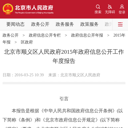
网站地图
搜索
无障碍
登录
要闻动态
要闻动态
政务公开
政务服务
政策服务
政民互动
政务公开
>
政府信息公开专栏
>
政府信息公开年报
>
2015年
党中央精神
国务院信息
中央部委动态
年报
>
区政府
北京市顺义区人民政府2015年政府信息公开工作
北京要闻
会议信息
部门动态
年度报告
各区热点
日期：2016-03-25 10:39
来源：北京市顺义区人民政府
政务公开
引言
市领导
机构职能
政策服务
本报告是根据《中华人民共和国政府信息公开条例》(以
政策兑现
政策解读
回应关切
下简称《条例》)和《北京市政府信息公开规定》(以下简称