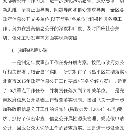
究部署公开工作力度，进一步强化法治思维、服务思维、创
走进北京
新思维，坚持正面导向、问题导向和群众需求导向，全区各
北京概况
十六区概览
人文北京
政府信息公开义务单位(以下简称“各单位”)积极推进各项工
作，努力在提高信息公开的深度和广度、及时回应社会关
绿色北京
图说北京
视频北京
切、强化主动发声等方面实现新突破。
多语种
(一)加强统筹协调
一是制定年度重点工作任务分解方案。按照市政府办公
ENGLISH
한국어
日本語
厅相关部署，结合昌平实际，研究制订了《昌平区贯彻落实<
北京市2015年政府信息公开工作要点>任务分解方案》，确定
DEUTSCH
FRANÇAIS
РУССКИЙ ЯЗЫК
了26项重点工作任务，并将责任落实到了相关单位。二是完
ESPAÑOL
العربية
PORTUGUÊS
善政府信息公开基础工作督查落实机制。按照《关于进一步
加强政府信息公开工作的通知》(昌政办发〔2014〕42号)要
ITALIANO
求，抓好了保密审查、信息公开属性源头管理、规范依申请
公开、回应公众关切等工作的督查落实。三是进一步健全政