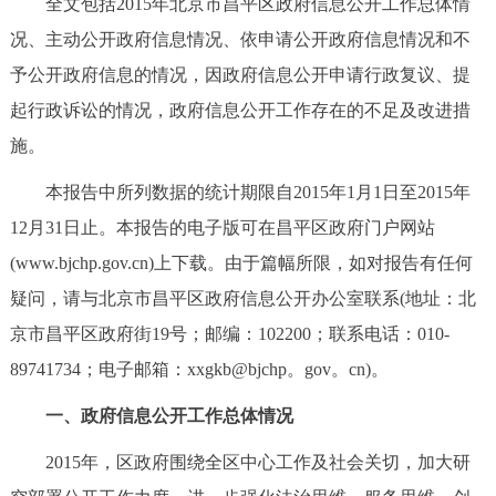
全文包括2015年北京市昌平区政府信息公开工作总体情
决策公开
专题公开
况、主动公开政府信息情况、依申请公开政府信息情况和不
予公开政府信息的情况，因政府信息公开申请行政复议、提
政务服务
起行政诉讼的情况，政府信息公开工作存在的不足及改进措
个人服务
法人服务
部门服务
施。
本报告中所列数据的统计期限自2015年1月1日至2015年
便民服务
利企服务
投资项目
12月31日止。本报告的电子版可在昌平区政府门户网站
(www.bjchp.gov.cn)上下载。由于篇幅所限，如对报告有任何
中介服务
阳光政务
疑问，请与北京市昌平区政府信息公开办公室联系(地址：北
政民互动
京市昌平区政府街19号；邮编：102200；联系电话：010-
89741734；电子邮箱：xxgkb@bjchp。gov。cn)。
12345网上接诉即办
我要咨询
我要建议
一、政府信息公开工作总体情况
参与调查
在线访谈
图说互动
2015年，区政府围绕全区中心工作及社会关切，加大研