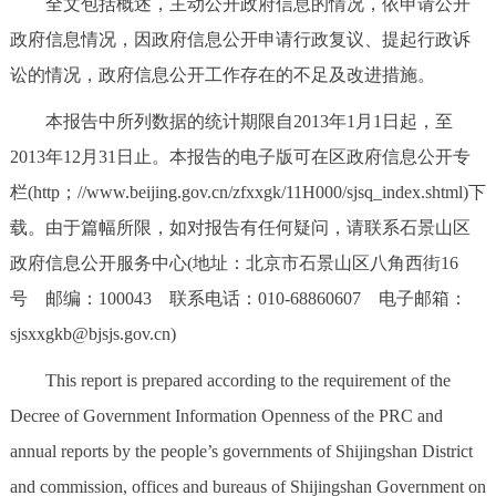
全文包括概述，主动公开政府信息的情况，依申请公开
决策公开
专题公开
政府信息情况，因政府信息公开申请行政复议、提起行政诉
讼的情况，政府信息公开工作存在的不足及改进措施。
政务服务
本报告中所列数据的统计期限自2013年1月1日起，至
个人服务
法人服务
部门服务
2013年12月31日止。本报告的电子版可在区政府信息公开专
栏(http；//www.beijing.gov.cn/zfxxgk/11H000/sjsq_index.shtml)下
便民服务
利企服务
投资项目
载。由于篇幅所限，如对报告有任何疑问，请联系石景山区
政府信息公开服务中心(地址：北京市石景山区八角西街16
中介服务
阳光政务
号 邮编：100043 联系电话：010-68860607 电子邮箱：
政民互动
sjsxxgkb@bjsjs.gov.cn)
This report is prepared according to the requirement of the
12345网上接诉即办
我要咨询
我要建议
Decree of Government Information Openness of the PRC and
annual reports by the people’s governments of Shijingshan District
参与调查
在线访谈
图说互动
and commission, offices and bureaus of Shijingshan Government on