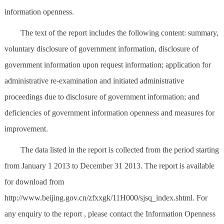
走进北京
information openness.
北京概况
十六区概览
人文北京
The text of the report includes the following content: summary,
voluntary disclosure of government information, disclosure of
绿色北京
图说北京
视频北京
government information upon request information; application for
administrative re-examination and initiated administrative
多语种
proceedings due to disclosure of government information; and
ENGLISH
한국어
日本語
deficiencies of government information openness and measures for
improvement.
DEUTSCH
FRANÇAIS
РУССКИЙ ЯЗЫК
The data listed in the report is collected from the period starting
from January 1 2013 to December 31 2013. The report is available
ESPAÑOL
العربية
PORTUGUÊS
for download from
http://www.beijing.gov.cn/zfxxgk/11H000/sjsq_index.shtml. For
ITALIANO
any enquiry to the report , please contact the Information Openness