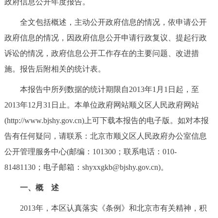
政府信息公开年度报告。
决策公开
专题公开
全文包括概述，主动公开政府信息的情况，依申请公开
政务服务
政府信息的情况，因政府信息公开申请行政复议、提起行政
诉讼的情况，政府信息公开工作存在的主要问题、改进措
个人服务
法人服务
部门服务
施。报告后附相关的统计表。
本报告中所列数据的统计期限自2013年1月1日起，至
便民服务
利企服务
投资项目
2013年12月31日止。本单位政府网站顺义区人民政府网站
中介服务
阳光政务
(http://www.bjshy.gov.cn)上可下载本报告的电子版。如对本报
告有任何疑问，请联系：北京市顺义区人民政府办公室信息
政民互动
公开管理服务中心(邮编：101300；联系电话：010-
81481130；电子邮箱：shyxxgkb@bjshy.gov.cn)。
12345网上接诉即办
我要咨询
我要建议
一、概 述
参与调查
在线访谈
图说互动
2013年，本区认真落实《条例》和北京市有关精神，积