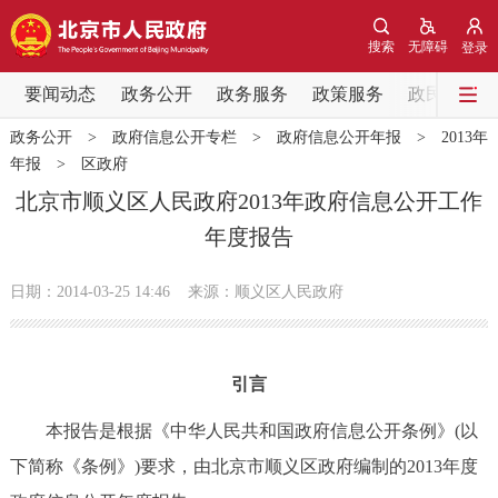
网站地图
搜索
无障碍
登录
要闻动态
要闻动态
政务公开
政务服务
政策服务
政民互动
政务公开
>
政府信息公开专栏
>
政府信息公开年报
>
2013年
党中央精神
国务院信息
中央部委动态
年报
>
区政府
北京市顺义区人民政府2013年政府信息公开工作
北京要闻
会议信息
部门动态
年度报告
各区热点
日期：2014-03-25 14:46
来源：顺义区人民政府
政务公开
引言
市领导
机构职能
政策服务
本报告是根据《中华人民共和国政府信息公开条例》(以
政策兑现
政策解读
回应关切
下简称《条例》)要求，由北京市顺义区政府编制的2013年度