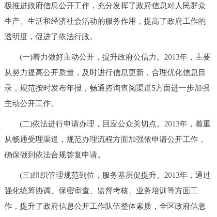
走进北京
极推进政府信息公开工作，充分发挥了政府信息对人民群众
生产、生活和经济社会活动的服务作用，提高了政府工作的
北京概况
十六区概览
人文北京
透明度，促进了依法行政。
(一)着力做好主动公开，提升政府公信力。2013年，主要
绿色北京
图说北京
视频北京
从努力提高公开质量，及时进行信息更新，合理优化信息目
多语种
录，规范按时发布年报，畅通咨询查阅渠道5方面进一步加强
主动公开工作。
ENGLISH
한국어
日本語
(二)依法进行申请办理，回应公众关切点。2013年，着重
DEUTSCH
FRANÇAIS
РУССКИЙ ЯЗЫК
从畅通受理渠道，规范办理流程方面加强依申请公开工作，
确保做到依法合规答复申请。
ESPAÑOL
العربية
PORTUGUÊS
(三)组织管理规范到位，服务基层促提升。2013年，通过
强化统筹协调、保密审查、监督考核、业务培训等方面工
ITALIANO
作，提升了政府信息公开工作队伍整体素质，全区政府信息