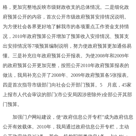
走进北京
格，更加完整地反映市级财政收支的总体情况。二是细化政
府预算公开的内容，首次公开市级政府预算安排情况说明。
北京概况
十六区概览
人文北京
为方便社会各界更好地了解我市的各项重点工作资金支持情
况，2010年政府预算公开增加了预算收入安排情况、预算支
绿色北京
图说北京
视频北京
出安排情况等7项预算编制说明，努力使政府预算更加通俗易
多语种
懂。三是补充往年政府预算公开报表。为使2008年和2009年
的政府预算公开更加完整，按照公开2010年政府预算报表的
ENGLISH
한국어
日本語
做法，我局补充公开了2008年、2009年政府预算各5张报表。
四是首次指导市级部门向社会公开部门预算。5 月底，45家
DEUTSCH
FRANÇAIS
РУССКИЙ ЯЗЫК
上报市人代会审议的部门(市公安局因涉密除外)全部公开其部
ESPAÑOL
العربية
PORTUGUÊS
门预算。
加强门户网站建设，使“政府信息公开专栏”成为政府信息
ITALIANO
公开有效载体。2010年，我局通过政府信息公开专栏，主动