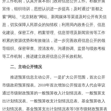
开工作机制，认真开展本部门政府信息公开工作。积极开展
决策公开
专题公开
宣传，组织培训，思想认识进一步提高；及时通过“首都之
窗”网站、“北京财政”网站、新闻媒体等渠道及时公开有关信
政务服务
息，切实保障人民群众的知情权；利用局内政务公开、信息
个人服务
法人服务
部门服务
化建设、保密工作、档案管理、信息管理及新闻宣传等工作
积累的资源优势和有效做法，进一步完善政府信息公开的领
便民服务
利企服务
投资项目
导组织、保密审查、澄清发布、沟通协调、监督与绩效考核
等工作机制，推进建立政府信息公开长效机制。
中介服务
阳光政务
二、主动公开情况
政民互动
推进预算信息主动公开。一是扩大公开范围，首次公开
市级政府预算报表。2010年首次增加公开报送市人代会审议
12345网上接诉即办
我要咨询
我要建议
通过市级财政预算的一般预算收入计划情况表、一般预算支
出计划情况表、一般预算收支计划情况总表、基金预算收入
参与调查
在线访谈
图说互动
计划情况表、基金预算支出计划情况表等5张市级财政预算表