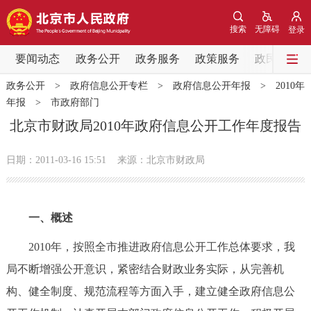
网站地图
搜索
无障碍
登录
要闻动态
要闻动态
政务公开
政务服务
政策服务
政民互动
政务公开
>
政府信息公开专栏
>
政府信息公开年报
>
2010年
党中央精神
国务院信息
中央部委动态
年报
>
市政府部门
北京市财政局2010年政府信息公开工作年度报告
北京要闻
会议信息
部门动态
日期：2011-03-16 15:51
来源：北京市财政局
各区热点
政务公开
一、概述
市领导
机构职能
政策服务
2010年，按照全市推进政府信息公开工作总体要求，我
局不断增强公开意识，紧密结合财政业务实际，从完善机
政策兑现
政策解读
回应关切
构、健全制度、规范流程等方面入手，建立健全政府信息公