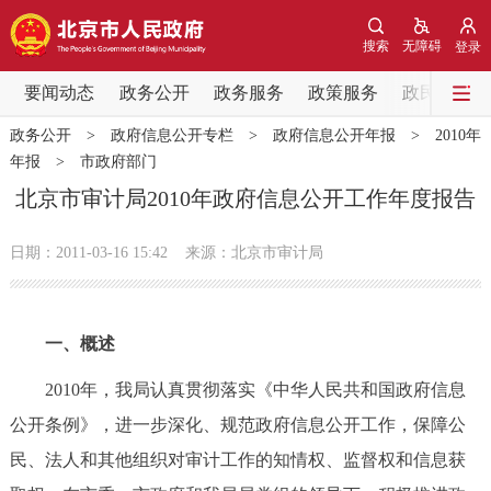
网站地图
搜索
无障碍
登录
要闻动态
要闻动态
政务公开
政务服务
政策服务
政民互动
政务公开
>
政府信息公开专栏
>
政府信息公开年报
>
2010年
党中央精神
国务院信息
中央部委动态
年报
>
市政府部门
北京市审计局2010年政府信息公开工作年度报告
北京要闻
会议信息
部门动态
日期：2011-03-16 15:42
来源：北京市审计局​
各区热点
政务公开
一、概述
市领导
机构职能
政策服务
2010年，我局认真贯彻落实《中华人民共和国政府信息
公开条例》，进一步深化、规范政府信息公开工作，保障公
政策兑现
政策解读
回应关切
民、法人和其他组织对审计工作的知情权、监督权和信息获