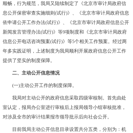
走进北京
顺畅，行为规范，我局又陆续制定了《北京市审计局政府信
息公开保密审查实施细则(试行)》、《北京市审计局政府信息
北京概况
十六区概览
人文北京
依申请公开工作办法(试行)》、《北京市审计局政府信息公开
新闻发言管理办法(试行)》等9项制度和《北京市审计局政府
绿色北京
图说北京
视频北京
信息公开电话咨询预案(试行)》等5个相关工作预案。经过两
多语种
年多实践证明，上述制度为我局顺利开展政府信息公开工作
提供了坚实的制度保障。
ENGLISH
한국어
日本語
二、主动公开信息情况
DEUTSCH
FRANÇAIS
РУССКИЙ ЯЗЫК
(一)主动公开工作的制度保障。
我局对主动公开的政府信息采取四级审核制。首先由处
ESPAÑOL
العربية
PORTUGUÊS
室认定，报局办公室进行审核后上报局领导小组审核批准，
对涉及全市的审计结果报市领导批示后向社会公开。
ITALIANO
目前我局主动公开信息目录设置共分五类，分别为：机