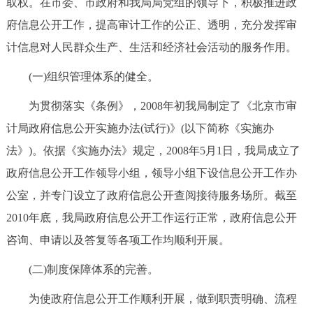
取权。在市委、市政府和我局局党组的领导下，积极推进政
决策公开
专题公开
府信息公开工作，提高审计工作的公正、透明，充分发挥审
计信息对人民群众生产、生活和经济社会活动的服务作用。
政务服务
(一)组织管理体系的健全。
个人服务
法人服务
部门服务
为贯彻落实《条例》，2008年初我局制定了《北京市审
计局政府信息公开实施办法(试行)》(以下简称《实施办
便民服务
利企服务
投资项目
法》)。依据《实施办法》规定，2008年5月1日，我局成立了
中介服务
阳光政务
政府信息公开工作领导小组，领导小组下设信息公开工作办
公室，并专门设立了政府信息公开查阅接待服务场所。截至
政民互动
2010年底，我局政府信息公开工作运行正常，政府信息公开
咨询、申请以及答复等各项工作均顺利开展。
12345网上接诉即办
我要咨询
我要建议
(二)制度保障体系的完善。
参与调查
在线访谈
图说互动
为使政府信息公开工作顺利开展，做到职责明确、流程