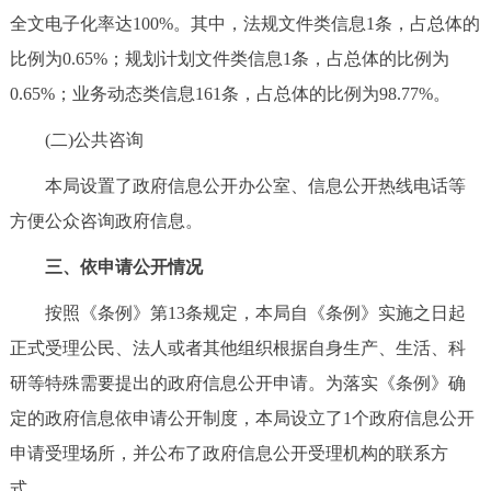
走进北京
全文电子化率达100%。其中，法规文件类信息1条，占总体的
比例为0.65%；规划计划文件类信息1条，占总体的比例为
北京概况
十六区概览
人文北京
0.65%；业务动态类信息161条，占总体的比例为98.77%。
绿色北京
图说北京
视频北京
(二)公共咨询
本局设置了政府信息公开办公室、信息公开热线电话等
多语种
方便公众咨询政府信息。
ENGLISH
한국어
日本語
三、依申请公开情况
DEUTSCH
FRANÇAIS
РУССКИЙ ЯЗЫК
按照《条例》第13条规定，本局自《条例》实施之日起
正式受理公民、法人或者其他组织根据自身生产、生活、科
ESPAÑOL
العربية
PORTUGUÊS
研等特殊需要提出的政府信息公开申请。为落实《条例》确
定的政府信息依申请公开制度，本局设立了1个政府信息公开
ITALIANO
申请受理场所，并公布了政府信息公开受理机构的联系方
式。