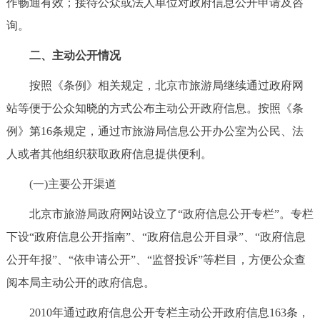
作畅通有效；接待公众或法人单位对政府信息公开申请及咨
决策公开
专题公开
询。
政务服务
二、主动公开情况
按照《条例》相关规定，北京市旅游局继续通过政府网
个人服务
法人服务
部门服务
站等便于公众知晓的方式公布主动公开政府信息。按照《条
例》第16条规定，通过市旅游局信息公开办公室为公民、法
便民服务
利企服务
投资项目
人或者其他组织获取政府信息提供便利。
中介服务
阳光政务
(一)主要公开渠道
政民互动
北京市旅游局政府网站设立了“政府信息公开专栏”。专栏
下设“政府信息公开指南”、“政府信息公开目录”、“政府信息
12345网上接诉即办
我要咨询
我要建议
公开年报”、“依申请公开”、“监督投诉”等栏目，方便公众查
阅本局主动公开的政府信息。
参与调查
在线访谈
图说互动
2010年通过政府信息公开专栏主动公开政府信息163条，