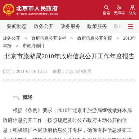
网站地图
搜索
无障碍
登录
要闻动态
要闻动态
政务公开
政务服务
政策服务
政民互动
政务公开
>
政府信息公开专栏
>
政府信息公开年报
>
2010年
党中央精神
国务院信息
中央部委动态
年报
>
市政府部门
北京市旅游局2010年政府信息公开工作年度报告
北京要闻
会议信息
部门动态
日期：2011-03-16 15:33
来源：北京市旅游局
各区热点
政务公开
一、概述
市领导
机构职能
政策服务
根据《条例》要求，2010年北京市旅游局继续做好本局
政府信息公开工作，按照规定及时公布政府主动公开的信
政策兑现
政策解读
回应关切
息；积极维护本局政府信息公开专栏，确保专栏信息发布工