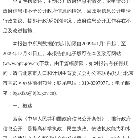
全文包括概述，主动公开政府信息的情况，依申请公开
决策公开
专题公开
政府信息和不予公开政府信息的情况，因政府信息公开申请
行政复议、提起行政诉讼的情况，政府信息公开工作存在不
政务服务
足及改进措施。
个人服务
法人服务
部门服务
本报告中所列数据的统计期限自2009年1月1日起，至
2009年12月31日止。本报告的电子版可在本委政府网站
便民服务
利企服务
投资项目
(www.bjfc.gov.cn)下载。由于篇幅所限，如对报告有任何疑
问，请与北京市人口和计划生育委员会办公室联系(地址:北京
中介服务
阳光政务
市宣武区枣林前街70号；联系电话：010-83970771；电子邮
政民互动
箱：bgsxfzx@bjfc.gov.cn)。
一、概述
12345网上接诉即办
我要咨询
我要建议
落实《中华人民共和国政府信息公开条例》，推行政府
参与调查
在线访谈
图说互动
信息公开，是提高科学执政、民主执政、依法执政能力和水