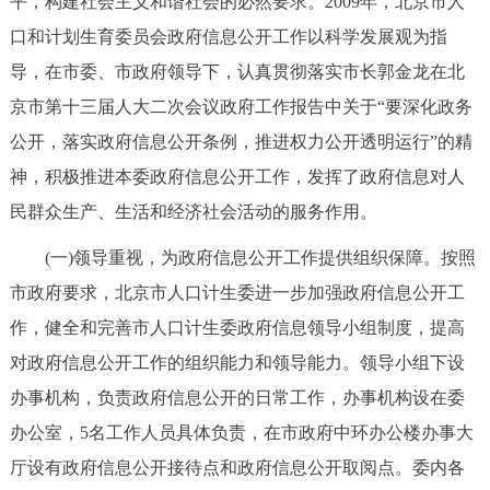
平，构建社会主义和谐社会的必然要求。2009年，北京市人
走进北京
口和计划生育委员会政府信息公开工作以科学发展观为指
北京概况
十六区概览
人文北京
导，在市委、市政府领导下，认真贯彻落实市长郭金龙在北
京市第十三届人大二次会议政府工作报告中关于“要深化政务
绿色北京
图说北京
视频北京
公开，落实政府信息公开条例，推进权力公开透明运行”的精
神，积极推进本委政府信息公开工作，发挥了政府信息对人
多语种
民群众生产、生活和经济社会活动的服务作用。
ENGLISH
한국어
日本語
(一)领导重视，为政府信息公开工作提供组织保障。按照
市政府要求，北京市人口计生委进一步加强政府信息公开工
DEUTSCH
FRANÇAIS
РУССКИЙ ЯЗЫК
作，健全和完善市人口计生委政府信息领导小组制度，提高
对政府信息公开工作的组织能力和领导能力。领导小组下设
ESPAÑOL
العربية
PORTUGUÊS
办事机构，负责政府信息公开的日常工作，办事机构设在委
办公室，5名工作人员具体负责，在市政府中环办公楼办事大
ITALIANO
厅设有政府信息公开接待点和政府信息公开取阅点。委内各