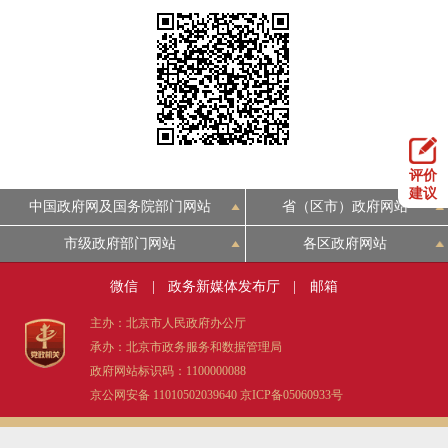
决策公开
专题公开
政务服务
个人服务
法人服务
部门服务
评价
便民服务
利企服务
投资项目
建议
中国政府网及国务院部门网站
省（区市）政府网站
市级政府部门网站
各区政府网站
中介服务
阳光政务
微信
|
政务新媒体发布厅
|
邮箱
政民互动
主办：北京市人民政府办公厅
12345网上接诉即办
我要咨询
我要建议
承办：北京市政务服务和数据管理局
政府网站标识码：1100000088
京公网安备 11010502039640
京ICP备05060933号
参与调查
在线访谈
图说互动