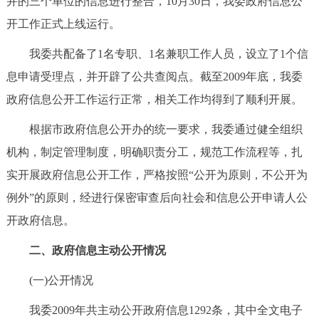
并的三个单位的信息进行整合，10月30日，我委政府信息公
走进北京
开工作正式上线运行。
北京概况
十六区概览
人文北京
我委共配备了1名专职、1名兼职工作人员，设立了1个信
息申请受理点，并开辟了公共查阅点。截至2009年底，我委
绿色北京
图说北京
视频北京
政府信息公开工作运行正常，相关工作均得到了顺利开展。
多语种
根据市政府信息公开办的统一要求，我委通过健全组织
机构，制定管理制度，明确职责分工，规范工作流程等，扎
ENGLISH
한국어
日本語
实开展政府信息公开工作，严格按照“公开为原则，不公开为
例外”的原则，经进行保密审查后向社会和信息公开申请人公
DEUTSCH
FRANÇAIS
РУССКИЙ ЯЗЫК
开政府信息。
ESPAÑOL
العربية
PORTUGUÊS
二、政府信息主动公开情况
(一)公开情况
ITALIANO
我委2009年共主动公开政府信息1292条，其中全文电子