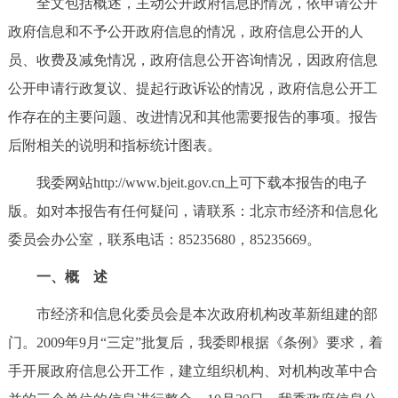
全文包括概述，主动公开政府信息的情况，依申请公开
决策公开
专题公开
政府信息和不予公开政府信息的情况，政府信息公开的人
员、收费及减免情况，政府信息公开咨询情况，因政府信息
政务服务
公开申请行政复议、提起行政诉讼的情况，政府信息公开工
个人服务
法人服务
部门服务
作存在的主要问题、改进情况和其他需要报告的事项。报告
后附相关的说明和指标统计图表。
便民服务
利企服务
投资项目
我委网站http://www.bjeit.gov.cn上可下载本报告的电子
版。如对本报告有任何疑问，请联系：北京市经济和信息化
中介服务
阳光政务
委员会办公室，联系电话：85235680，85235669。
政民互动
一、概 述
12345网上接诉即办
我要咨询
我要建议
市经济和信息化委员会是本次政府机构改革新组建的部
门。2009年9月“三定”批复后，我委即根据《条例》要求，着
参与调查
在线访谈
图说互动
手开展政府信息公开工作，建立组织机构、对机构改革中合