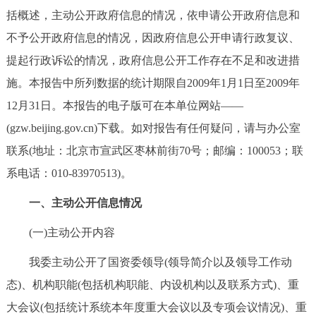
括概述，主动公开政府信息的情况，依申请公开政府信息和
决策公开
专题公开
不予公开政府信息的情况，因政府信息公开申请行政复议、
政务服务
提起行政诉讼的情况，政府信息公开工作存在不足和改进措
施。本报告中所列数据的统计期限自2009年1月1日至2009年
个人服务
法人服务
部门服务
12月31日。本报告的电子版可在本单位网站——
(gzw.beijing.gov.cn)下载。如对报告有任何疑问，请与办公室
便民服务
利企服务
投资项目
联系(地址：北京市宣武区枣林前街70号；邮编：100053；联
系电话：010-83970513)。
中介服务
阳光政务
一、主动公开信息情况
政民互动
(一)主动公开内容
12345网上接诉即办
我要咨询
我要建议
我委主动公开了国资委领导(领导简介以及领导工作动
态)、机构职能(包括机构职能、内设机构以及联系方式)、重
参与调查
在线访谈
图说互动
大会议(包括统计系统本年度重大会议以及专项会议情况)、重