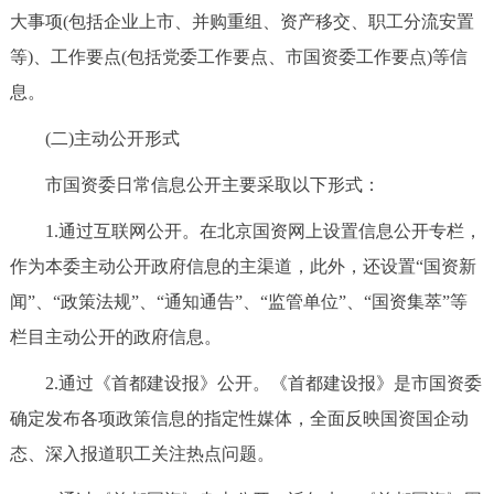
走进北京
大事项(包括企业上市、并购重组、资产移交、职工分流安置
等)、工作要点(包括党委工作要点、市国资委工作要点)等信
北京概况
十六区概览
人文北京
息。
绿色北京
图说北京
视频北京
(二)主动公开形式
市国资委日常信息公开主要采取以下形式：
多语种
1.通过互联网公开。在北京国资网上设置信息公开专栏，
ENGLISH
한국어
日本語
作为本委主动公开政府信息的主渠道，此外，还设置“国资新
闻”、“政策法规”、“通知通告”、“监管单位”、“国资集萃”等
DEUTSCH
FRANÇAIS
РУССКИЙ ЯЗЫК
栏目主动公开的政府信息。
ESPAÑOL
العربية
PORTUGUÊS
2.通过《首都建设报》公开。《首都建设报》是市国资委
确定发布各项政策信息的指定性媒体，全面反映国资国企动
ITALIANO
态、深入报道职工关注热点问题。