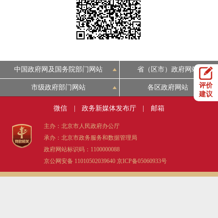
决策公开
专题公开
政务服务
个人服务
法人服务
部门服务
中国政府网及国务院部门网站
省（区市）政府网站
评价
市级政府部门网站
各区政府网站
便民服务
利企服务
投资项目
建议
微信
|
政务新媒体发布厅
|
邮箱
中介服务
阳光政务
主办：北京市人民政府办公厅
承办：北京市政务服务和数据管理局
政民互动
政府网站标识码：1100000088
京公网安备 11010502039640
京ICP备05060933号
12345网上接诉即办
我要咨询
我要建议
参与调查
在线访谈
图说互动