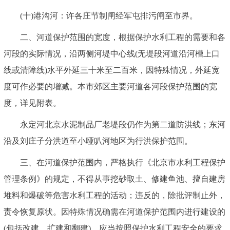
(十)港沟河：许各庄节制闸经军屯排污闸至市界。
二、河道保护范围的宽度，根据保护水利工程的需要和各
河段的实际情况，沿两侧河堤中心线(无堤段河道沿河槽上口
线或清障线)水平外延三十米至二百米，因特殊情况，外延宽
度可作必要的增减。本市郊区主要河道各河段保护范围的宽
度，详见附表。
永定河北京水泥制品厂老堤段仍作为第二道防洪线；东河
沿及刘庄子分洪道至小哑叭河地区为行洪保护范围。
三、在河道保护范围内，严格执行《北京市水利工程保护
管理条例》的规定，不得从事挖砂取土、修建鱼池、擅自建房
堆料和爆破等危害水利工程的活动；违反的，除批评制止外，
责令恢复原状。因特殊情况确需在河道保护范围内进行建设的
(包括改建、扩建和翻建)，应当按照保护水利工程安全的要求