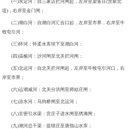
(一)永定河：自三家店拦河闸起，左岸至梁各庄(含新北
堤)，右岸至金门闸；
(二)潮白河：自潮白河汇合口起，左岸至市界，右岸至牛
牧屯引河；
(三)怀河：怀柔水库坝下至潮白河；
(四)温榆河：沙河闸至北关拦河闸；
(五)北运河：自北关拦河闸起，左岸至牛牧屯引河口，右
岸至市界；
(六)运潮减河：北关分洪闸至师姑庄闸；
(七)凉水河：马驹桥闸至北运河；
(八)京密引水渠：宫庄子进水闸至绣漪闸；
(九)潮河总干渠：提辖庄至唐指山水库；