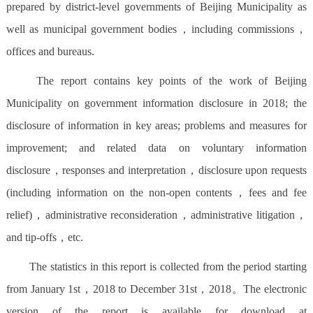
走进北京
prepared by district-level governments of Beijing Municipality as
well as municipal government bodies，including commissions，
北京概况
十六区概览
人文北京
offices and bureaus.
The report contains key points of the work of Beijing
绿色北京
图说北京
视频北京
Municipality on government information disclosure in 2018; the
多语种
disclosure of information in key areas; problems and measures for
improvement; and related data on voluntary information
ENGLISH
한국어
日本語
disclosure，responses and interpretation，disclosure upon requests
(including information on the non-open contents，fees and fee
DEUTSCH
FRANÇAIS
РУССКИЙ ЯЗЫК
relief)，administrative reconsideration，administrative litigation，
and tip-offs，etc.
ESPAÑOL
العربية
PORTUGUÊS
The statistics in this report is collected from the period starting
ITALIANO
from January 1st，2018 to December 31st，2018。The electronic
version of the report is available for download at