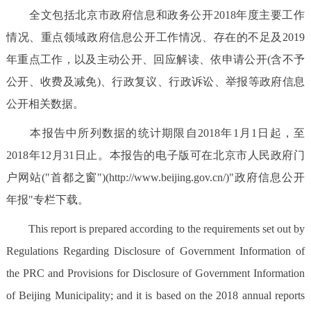
全文包括北京市政府信息和政务公开2018年度主要工作
决策公开
专题公开
情况、重点领域政府信息公开工作情况、存在的不足及2019
政务服务
年重点工作，以及主动公开、回应解读、依申请公开(含不予
公开、收费及减免)、行政复议、行政诉讼、举报等政府信息
个人服务
法人服务
部门服务
公开相关数据。
便民服务
利企服务
投资项目
本报告中所列数据的统计期限自2018年1月1日起，至
2018年12月31日止。本报告的电子版可在北京市人民政府门
中介服务
阳光政务
户网站("首都之窗")(http://www.beijing.gov.cn/)"政府信息公开
年报"专栏下载。
政民互动
This report is prepared according to the requirements set out by
12345网上接诉即办
我要咨询
我要建议
Regulations Regarding Disclosure of Government Information of
the PRC and Provisions for Disclosure of Government Information
参与调查
在线访谈
图说互动
of Beijing Municipality; and it is based on the 2018 annual reports