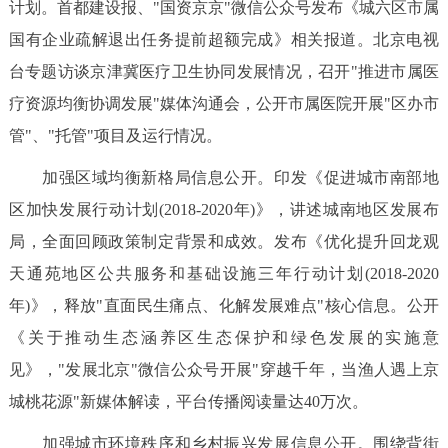
计划。首都建设报、"国资京京"微信公众号发布《城六区市属
国有企业疏解退出任务提前超额完成》相关报道。北京电视
台专题访谈京津冀医疗卫生协同发展情况，召开"推进市属医
疗资源均衡协调发展"媒体沟通会，公开市属医院开展"区办市
管"、"托管"项目及运行情况。
加强区域均衡新格局信息公开。印发《促进城市南部地
区加快发展行动计划(2018-2020年)》，讲述城南地区发展布
局，全面回顾政策制定背景和成效。发布《优化提升回龙观
天通苑地区公共服务和基础设施三年行动计划(2018-2020
年)》，释放"直面民生痛点、化解发展难点"核心信息。公开
《关于推动生态涵养区生态保护和绿色发展的实施意
见》，"发展北京"微信公众号开展"穿越千年，当渔人遇上京
城桃花源"新媒体解读，平台传播阅读量达40万次。
加强城市环境秩序和乡村振兴发展信息公开。围绕背街