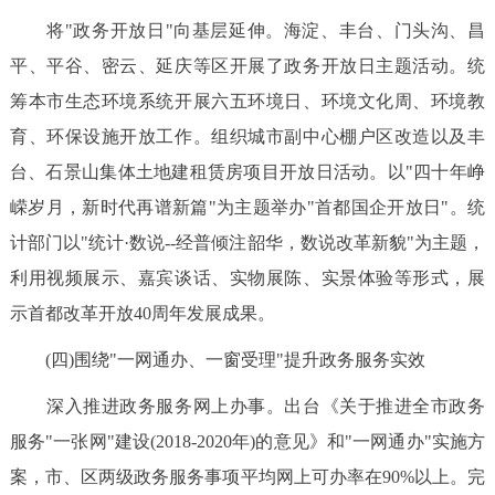
将"政务开放日"向基层延伸。海淀、丰台、门头沟、昌
平、平谷、密云、延庆等区开展了政务开放日主题活动。统
筹本市生态环境系统开展六五环境日、环境文化周、环境教
育、环保设施开放工作。组织城市副中心棚户区改造以及丰
台、石景山集体土地建租赁房项目开放日活动。以"四十年峥
嵘岁月，新时代再谱新篇"为主题举办"首都国企开放日"。统
计部门以"统计·数说--经普倾注韶华，数说改革新貌"为主题，
利用视频展示、嘉宾谈话、实物展陈、实景体验等形式，展
示首都改革开放40周年发展成果。
(四)围绕"一网通办、一窗受理"提升政务服务实效
深入推进政务服务网上办事。出台《关于推进全市政务
服务"一张网"建设(2018-2020年)的意见》和"一网通办"实施方
案，市、区两级政务服务事项平均网上可办率在90%以上。完