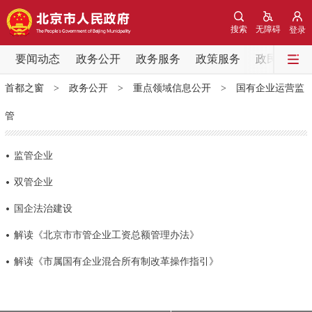
网站地图
搜索
无障碍
登录
要闻动态
要闻动态
政务公开
政务服务
政策服务
政民互动
首都之窗
>
政务公开
>
重点领域信息公开
>
国有企业运营监
党中央精神
国务院信息
中央部委动态
管
北京要闻
会议信息
部门动态
监管企业
各区热点
双管企业
国企法治建设
政务公开
解读《北京市市管企业工资总额管理办法》
市领导
机构职能
政策服务
解读《市属国有企业混合所有制改革操作指引》
政策兑现
政策解读
回应关切