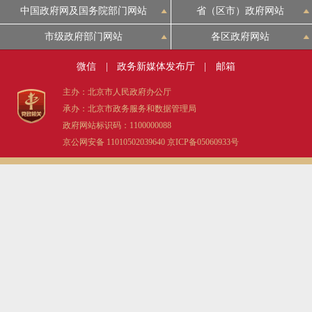
中国政府网及国务院部门网站
省（区市）政府网站
决策公开
专题公开
市级政府部门网站
各区政府网站
政务服务
微信
|
政务新媒体发布厅
|
邮箱
个人服务
法人服务
部门服务
主办：北京市人民政府办公厅
承办：北京市政务服务和数据管理局
政府网站标识码：1100000088
便民服务
利企服务
投资项目
京公网安备 11010502039640
京ICP备05060933号
中介服务
阳光政务
政民互动
12345网上接诉即办
我要咨询
我要建议
参与调查
在线访谈
图说互动