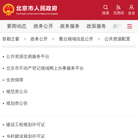
网站地图
搜索
无障碍
登录
要闻动态
要闻动态
政务公开
政务服务
政策服务
政民互动
首都之窗
>
政务公开
>
重点领域信息公开
>
公共资源配置
党中央精神
国务院信息
中央部委动态
公共资源交易服务平台
北京要闻
会议信息
部门动态
北京市不动产登记领域网上办事服务平台
各区热点
住房保障
规范类公示
政务公开
规划类公告
市领导
机构职能
政策服务
建设工程规划许可证
政策兑现
政策解读
回应关切
乡村建设规划许可证