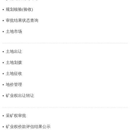
决策公开
专题公开
规划核验(验收)
审批结果状态查询
政务服务
土地市场
个人服务
法人服务
部门服务
土地出让
便民服务
利企服务
投资项目
土地划拨
中介服务
阳光政务
土地征收
地价管理
政民互动
矿业权出让转让
12345网上接诉即办
我要咨询
我要建议
采矿权审批
参与调查
在线访谈
图说互动
矿业权价款评估结果公示