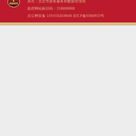
承办：北京市政务服务和数据管理局
决策公开
专题公开
政府网站标识码：1100000088
京公网安备 11010502039640
京ICP备05060933号
政务服务
个人服务
法人服务
部门服务
便民服务
利企服务
投资项目
中介服务
阳光政务
政民互动
12345网上接诉即办
我要咨询
我要建议
参与调查
在线访谈
图说互动