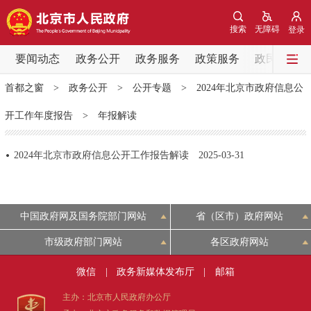
网站地图
搜索
无障碍
登录
要闻动态
要闻动态
政务公开
政务服务
政策服务
政民互动
首都之窗
>
政务公开
>
公开专题
>
2024年北京市政府信息公
党中央精神
国务院信息
中央部委动态
开工作年度报告
>
年报解读
北京要闻
会议信息
部门动态
2024年北京市政府信息公开工作报告解读
2025-03-31
各区热点
政务公开
中国政府网及国务院部门网站
省（区市）政府网站
市级政府部门网站
各区政府网站
市领导
机构职能
政策服务
微信
|
政务新媒体发布厅
|
邮箱
政策兑现
政策解读
回应关切
主办：北京市人民政府办公厅