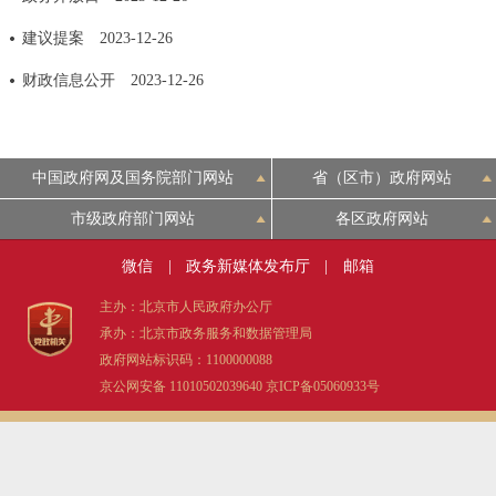
决策公开
专题公开
建议提案
2023-12-26
财政信息公开
2023-12-26
政务服务
个人服务
法人服务
部门服务
中国政府网及国务院部门网站
省（区市）政府网站
便民服务
利企服务
投资项目
市级政府部门网站
各区政府网站
微信
|
政务新媒体发布厅
|
邮箱
中介服务
阳光政务
主办：北京市人民政府办公厅
政民互动
承办：北京市政务服务和数据管理局
政府网站标识码：1100000088
12345网上接诉即办
我要咨询
我要建议
京公网安备 11010502039640
京ICP备05060933号
参与调查
在线访谈
图说互动