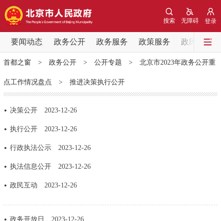
网站地图
搜索
无障碍
登录
要闻动态
要闻动态
政务公开
政务服务
政策服务
政民互动
首都之窗
>
政务公开
>
公开专题
>
北京市2023年政务公开重
党中央精神
国务院信息
中央部委动态
点工作情况盘点
>
推进决策执行公开
北京要闻
会议信息
部门动态
决策公开
2023-12-26
各区热点
执行公开
2023-12-26
行政执法公示
2023-12-26
政务公开
执法信息公开
2023-12-26
市领导
机构职能
政策服务
政民互动
2023-12-26
政策兑现
政策解读
回应关切
政务开放日
2023-12-26