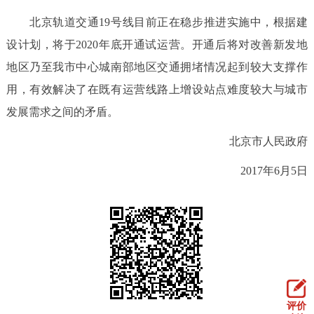
走进北京
北京轨道交通19号线目前正在稳步推进实施中，根据建
北京概况
十六区概览
人文北京
设计划，将于2020年底开通试运营。开通后将对改善新发地
地区乃至我市中心城南部地区交通拥堵情况起到较大支撑作
绿色北京
图说北京
视频北京
用，有效解决了在既有运营线路上增设站点难度较大与城市
发展需求之间的矛盾。
多语种
北京市人民政府
ENGLISH
한국어
日本語
2017年6月5日
DEUTSCH
FRANÇAIS
РУССКИЙ ЯЗЫК
ESPAÑOL
العربية
PORTUGUÊS
ITALIANO
评价