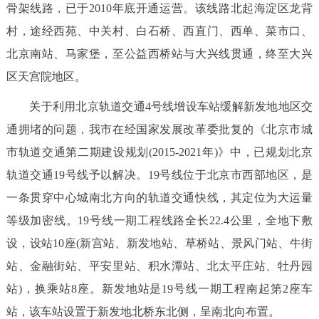
骨架线路，已于2010年底开通运营。该线路北起海淀区龙背
决策公开
专题公开
村，途经西苑、中关村、白石桥、西直门、西单、菜市口、
政务服务
北京南站、马家堡，至公益西桥站与大兴线贯通，终至大兴
区天宫院地区。
个人服务
法人服务
部门服务
关于利用北京轨道交通4号线增设车站缓解新发地地区交
通拥堵的问题，我市在经国家发展改革委批复的《北京市城
便民服务
利企服务
投资项目
市轨道交通第二期建设规划(2015-2021年)》中，已规划北京
轨道交通19号线予以解决。19号线位于北京市西部地区，是
中介服务
阳光政务
一条贯穿中心城南北方向的轨道交通快线，其定位为大运量
政民互动
等级加密线。19号线一期工程线路全长22.4公里，全地下敷
设，设站10座(新宫站、新发地站、草桥站、景风门站、牛街
12345网上接诉即办
我要咨询
我要建议
站、金融街站、平安里站、积水潭站、北太平庄站、牡丹园
站)，换乘站8座。新发地站是19号线一期工程南起第2座车
参与调查
在线访谈
图说互动
站，该车站设置于新发地北桥东北侧，呈南北向布置。