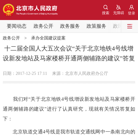
网站地图
搜索
无障碍
登录
要闻动态
要闻动态
政务公开
政务服务
政策服务
政民互动
政务公开
>
承办全国建议提案
党中央精神
国务院信息
中央部委动态
十二届全国人大五次会议“关于北京地铁4号线增
设新发地站及马家楼桥开通两侧辅路的建议”答复
北京要闻
会议信息
部门动态
日期：2017-12-25 17:11
来源：北京市人民政府办公厅
各区热点
政务公开
我们对“关于北京地铁4号线增设新发地站及马家楼桥开
通两侧辅路的建议”进行了认真研究，现就有关情况答复如
市领导
机构职能
政策服务
下：
政策兑现
政策解读
回应关切
北京轨道交通4号线是我市轨道交通线网中一条南北向的