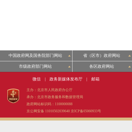
决策公开
政务服务
个人服务
中国政府网及国务院部门网站
省（区市）政府网站
便民服务
市级政府部门网站
各区政府网站
微信
|
政务新媒体发布厅
|
邮箱
中介服务
主办：北京市人民政府办公厅
政民互动
承办：北京市政务服务和数据管理局
政府网站标识码：1100000088
12345网上接诉即办
京公网安备 11010502039640
京ICP备05060933号
参与调查