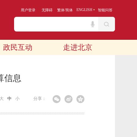
/
ENGLISH
用户登录
无障碍
繁体
简体
智能问答
政民互动
走进北京
算信息
大
中
小
分享：