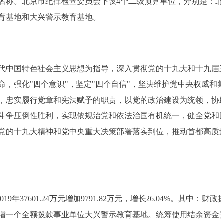
名称。北京市纪律检查委员会下设4个二级预算单位，分别是：
育基地和大兴警示教育基地。
代中国特色社会主义思想为指导，深入贯彻党的十九大和十九届
命，强化"四个意识"，坚定"四个自信"，坚决维护党中央权威
，忠实履行党章和宪法赋予的职责，以党的政治建设为统领，协
斗争压倒性胜利，实现依规治党和依法治国有机统一，健全党和
党的十九大精神和党中央重大决策部署落实到位，推动首都高质
9年37601.24万元增加9791.82万元，增长26.04%。其中：财政拨款4
:新增一个全额拨款事业单位大兴警示教育基地。统筹使用结余资金安排预