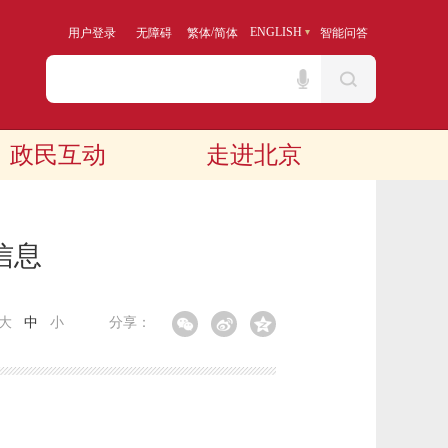
/
ENGLISH
用户登录
无障碍
繁体
简体
智能问答
政民互动
走进北京
信息
大
中
小
分享：