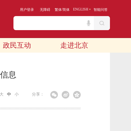
/
ENGLISH
用户登录
无障碍
繁体
简体
智能问答
政民互动
走进北京
算信息
大
中
小
分享：