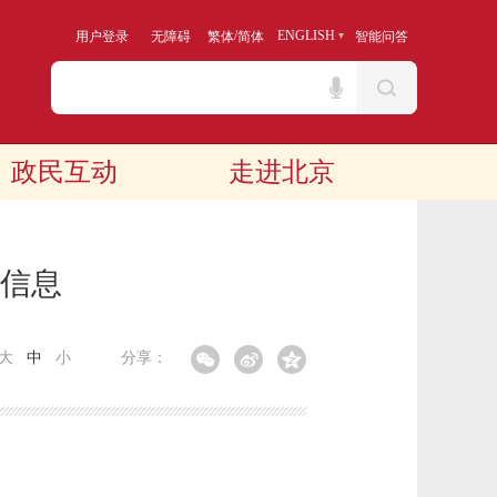
/
ENGLISH
用户登录
无障碍
繁体
简体
智能问答
政民互动
走进北京
算信息
大
中
小
分享：