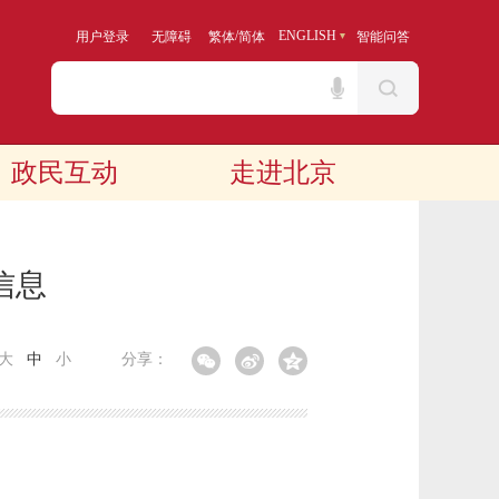
/
ENGLISH
用户登录
无障碍
繁体
简体
智能问答
政民互动
走进北京
信息
大
中
小
分享：